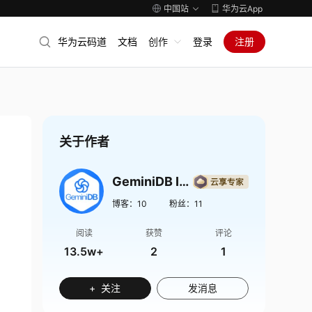
中国站
华为云App
华为云码道
文档
创作
登录
注册
关于作者
GeminiDB Influx博客
博客：
10
粉丝：
11
阅读
获赞
评论
13.5w+
2
1
+ 关注
发消息