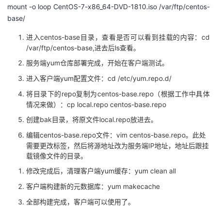
mount -o loop CentOS-7-x86_64-DVD-1810.iso /var/ftp/centos-
我
注
的
开
base/
的
Programs
发
centos-base目录，查看是否可以看到挂载的内容：cd
进入
/var/ftp/centos-base,进去后ls查看。
支
者
yum仓库部署完成，开始在客户端测试。
服务端
yum配置文件：cd /etc/yum.repo.d/
进入客户端
持
学
repo复制为centos-base.repo（根据工作中具体
将目录下的
情况来做）：cp local.repo centos-base.repo
我
堂
bak目录，将原文件local.repo放进去。
创建
的
我
我
centos-base.repo文件：vim centos-base.repo。此处
编辑
需要更改标签，然后将源地址改为服务端IP地址，地址后跟挂
技
的
的
我
载镜像文件的目录。
yum缓存：yum clean all
修改完成后，清理客户端
术
云
课
的
我
yum makecache
客户端构建新的元数据库：
支
声
程
认
的
我
全部构建完成，客户端可以使用了。