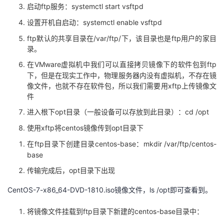
ftp服务：systemctl start vsftpd
启动
者
systemctl enable vsftpd
设置开机自启动：
ftp默认的共享目录在/var/ftp/下，该目录也是ftp用户的家目
我
录。
VMware虚拟机中我们可以直接拷贝镜像下的软件包到ftp
在
的
我
下，但是在现实工作中，物理服务器内没有虚拟机，不存在镜
像文件，也就不存在软件包，所以我们需要用xftp上传镜像文
博
的
我
件
opt目录（一般设备可以存放到此目录）：cd /opt
进入根下
客
论
的
我
xftp将centos镜像传到opt目录下
使用
坛
圈
的
我
ftp目录下创建目录centos-base：mkdir /var/ftp/centos-
在
base
子
直
的
我
opt目录下出现
传输完成后，
我
播
活
的
CentOS-7-x86_64-DVD-1810.iso镜像文件，ls /opt即可查看到。
我
动
关
的
ftp目录下新建的centos-base目录中：
将镜像文件挂载到