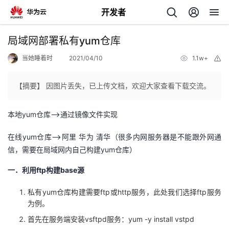
开发者
返
局域网部署私有yum仓库
回
当她睡着时
2021/04/10
1.1w+
举
报
【摘要】 因图片丢失，已上传文档，欢迎大家查看下载交流。
yum仓库-->通过镜像文件实现
本地
个
yum仓库-->阿里 华为 清华（很多内网服务器是不能跟外网通
在线
我
人
信，需要在局域网内自己构建yum仓库）
ftp构建base源
一．利用
的
主
yum仓库构建需要ftp或http服务，此处我们选择ftp服务
私有
开
页
为例。
vsftpd服务：yum -y install vstpd
首先在服务端安装
发