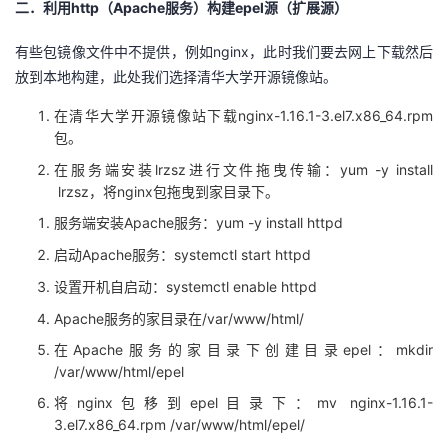
http（Apache服务）构建epel源（扩展源）
持
建
二．利用
证
实
的
nginx，此时我们要去网上下载然后
有些包镜像文件中不提供，例如
议
验
收
放到本地构建，此处我们选择清华大学开源镜像站。
藏
nginx-1.16.1-3.el7.x86_64.rpm
在清华大学开源镜像站下载
包。
lrzsz进行文件拖曳传输：yum -y install
在服务端安装
lrzsz，将nginx包拖曳到家目录下。
Apache服务：yum -y install httpd
服务端安装
Apache服务：systemctl start httpd
启动
systemctl enable httpd
设置开机自启动：
Apache服务的家目录在/var/www/html/
Apache服务的家目录下创建目录epel：mkdir
在
/var/www/html/epel
nginx包移到epel目录下：mv nginx-1.16.1-
将
3.el7.x86_64.rpm /var/www/html/epel/