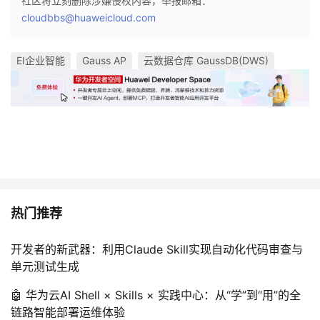
社区将立刻删除涉嫌侵权内容，举报邮箱：
持
建
证
实
的
cloudbbs@huaweicloud.com
议
验
收
EI企业智能
Gauss AP
云数据仓库 GaussDB(DWS)
藏
热门推荐
开发者的新武器：利用Claude Skill实现自动化代码审查与
单元测试生成
🤖 华为云AI Shell × Skills × 实践中心：从“学”到“用”的全
链路智能部署运维体验