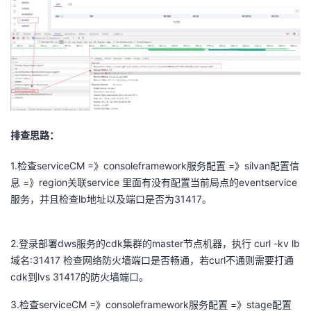
者
我
的
我
博
的
我
排查思路：
客
论
的
我
1.检查serviceCM =》consoleframework服务配置 =》silvan配置信
息 =》region关联service 里面有没有配置当前局点的eventservice
坛
圈
的
我
服务，并且检查lb地址以及端口是否为31417。
consoleframework
服务配置
子
直
的
我
2.登录部署dws服务的cdk集群的master节点机器，执行 curl -kv lb
我
播
活
的
域名:31417 检查网络防火墙端口是否畅通，若curl不通则需要打通
cdk到lvs 31417的防火墙端口。
我
动
关
的
3.检查serviceCM =》consoleframework服务配置 =》stage配置