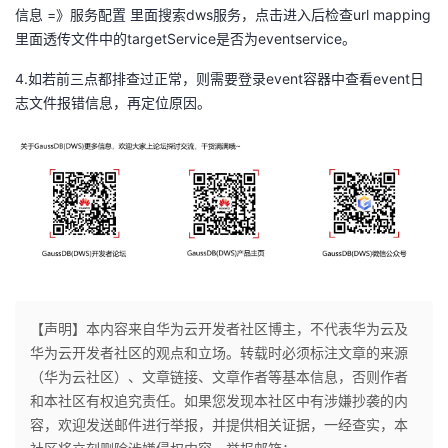
信息 =》服务配置 里面搜索dws服务，点击进入后检查url mapping
我
注
的
开
里面透传文件中的targetService是否为eventservice。
的
Programs
发
4.如若前三点都排查过正常，则需要登录event容器中查看event日
志文件报错信息，再定位原因。
支
者
持
学
我
堂
的
我
我
技
的
的
我
【声明】本内容来自华为云开发者社区博主，不代表华为云及
华为云开发者社区的观点和立场。转载时必须标注文章的来源
术
云
课
的
我
（华为云社区）、文章链接、文章作者等基本信息，否则作者
和本社区有权追究责任。如果您发现本社区中有涉嫌抄袭的内
支
声
程
认
的
我
容，欢迎发送邮件进行举报，并提供相关证据，一经查实，本