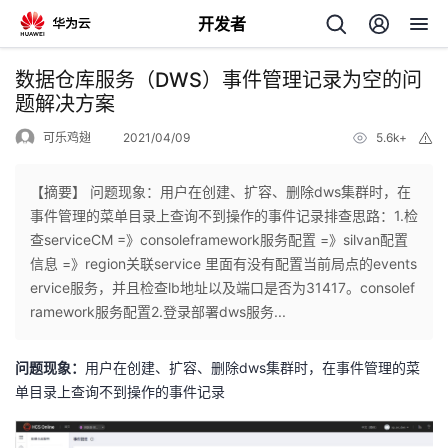
开发者
返
数据仓库服务（DWS）事件管理记录为空的问
回
题解决方案
可乐鸡翅
2021/04/09
5.6k+
举
报
【摘要】 问题现象：用户在创建、扩容、删除dws集群时，在
事件管理的菜单目录上查询不到操作的事件记录排查思路：1.检
个
查serviceCM =》consoleframework服务配置 =》silvan配置
信息 =》region关联service 里面有没有配置当前局点的events
我
人
ervice服务，并且检查lb地址以及端口是否为31417。consolef
ramework服务配置2.登录部署dws服务...
的
主
问题现象：
用户在创建、扩容、删除dws集群时，在事件管理的菜
开
页
单目录上查询不到操作的事件记录
发