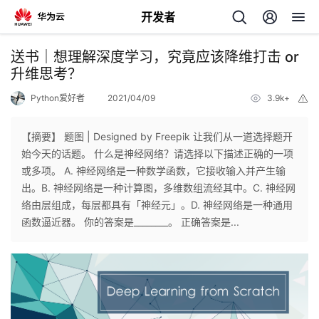
开发者
返
送书｜想理解深度学习，究竟应该降维打击 or
回
升维思考？
Python爱好者
2021/04/09
3.9k+
举
报
【摘要】 题图 | Designed by Freepik 让我们从一道选择题开
始今天的话题。 什么是神经网络？请选择以下描述正确的一项
个
或多项。 A. 神经网络是一种数学函数，它接收输入并产生输
出。B. 神经网络是一种计算图，多维数组流经其中。C. 神经网
我
人
络由层组成，每层都具有「神经元」。D. 神经网络是一种通用
函数逼近器。 你的答案是________。 正确答案是...
的
主
开
页
发