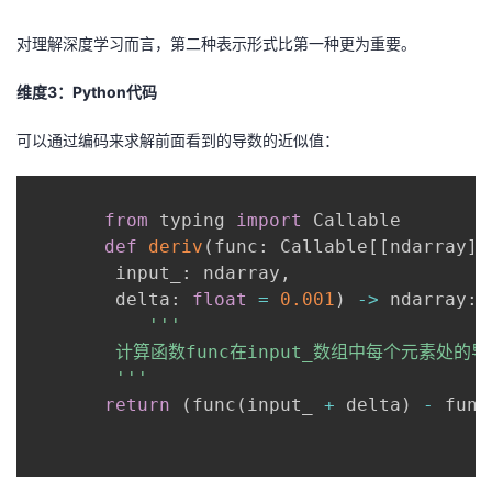
对理解深度学习而言，第二种表示形式比第一种更为重要。
维度3：Python代码
可以通过编码来求解前面看到的导数的近似值：
from
 typing 
import
 Callable

def
deriv
(
func
:
 Callable
[
[
ndarray
]
,
        input_
:
 ndarray
,
        delta
:
float
=
0.001
)
-
>
 ndarray
:
'''

        计算函数func在input_数组中每个元素处的导
        '''
return
(
func
(
input_ 
+
 delta
)
-
 func