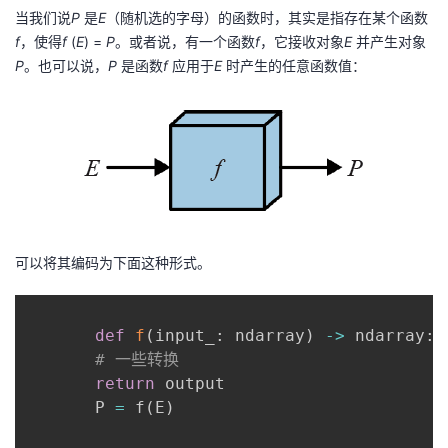
当我们说
P
是
E
（随机选的字母）的函数时，其实是指存在某个函数
f
，使得
f
(
E
) =
P
。或者说，有一个函数
f
，它接收对象
E
并产生对象
P
。也可以说，
P
是函数
f
应用于
E
时产生的任意函数值：
可以将其编码为下面这种形式。
def
f
(
input_
:
 ndarray
)
-
>
 ndarray
:
# 一些转换
return
 output

       P 
=
 f
(
E
)