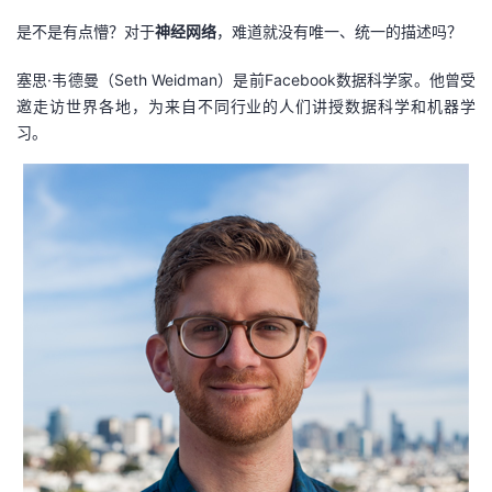
我
注
的
开
是不是有点懵？对于
神经网络
，难道就没有唯一、统一的描述吗？
的
Programs
发
塞思·韦德曼（Seth Weidman）是前Facebook数据科学家。他曾受
邀走访世界各地，为来自不同行业的人们讲授数据科学和机器学
支
者
习。
持
学
我
堂
的
我
我
技
的
的
我
术
云
课
的
我
支
声
程
认
的
我