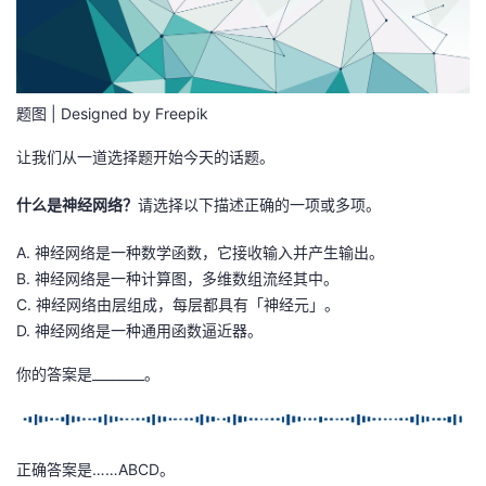
者
我
题图 | Designed by Freepik
的
我
让我们从一道选择题开始今天的话题。
博
的
我
什么是神经网络？
请选择以下描述正确的一项或多项。
客
论
的
我
A. 神经网络是一种数学函数，它接收输入并产生输出。
B. 神经网络是一种计算图，多维数组流经其中。
坛
圈
的
我
C. 神经网络由层组成，每层都具有「神经元」。
D. 神经网络是一种通用函数逼近器。
子
直
的
我
你的答案是________。
我
播
活
的
我
动
关
的
正确答案是……ABCD。