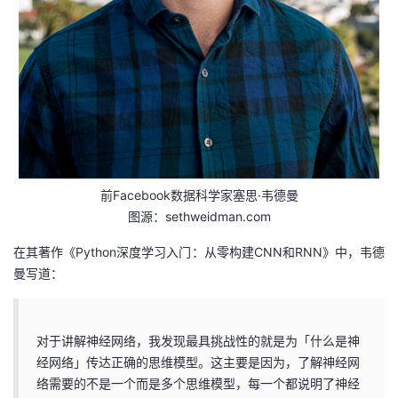
持
建
证
实
的
议
验
收
藏
前Facebook数据科学家塞思·韦德曼
图源：sethweidman.com
在其著作《Python深度学习入门：从零构建CNN和RNN》中，韦德
曼写道：
对于讲解神经网络，我发现最具挑战性的就是为「什么是神
经网络」传达正确的思维模型。这主要是因为，了解神经网
络需要的不是一个而是多个思维模型，每一个都说明了神经