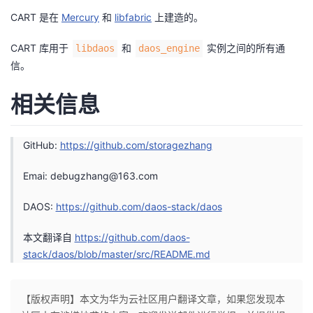
我
注
的
开
CART 是在
Mercury
和
libfabric
上建造的。
CART 库用于
和
实例之间的所有通
的
libdaos
daos_engine
Programs
发
信。
支
者
相关信息
持
学
GitHub:
https://github.com/storagezhang
我
堂
Emai:
debugzhang@163.com
的
我
我
DAOS:
https://github.com/daos-stack/daos
技
的
的
我
本文翻译自
https://github.com/daos-
术
云
课
的
我
stack/daos/blob/master/src/README.md
支
声
程
认
的
我
【版权声明】本文为华为云社区用户翻译文章，如果您发现本