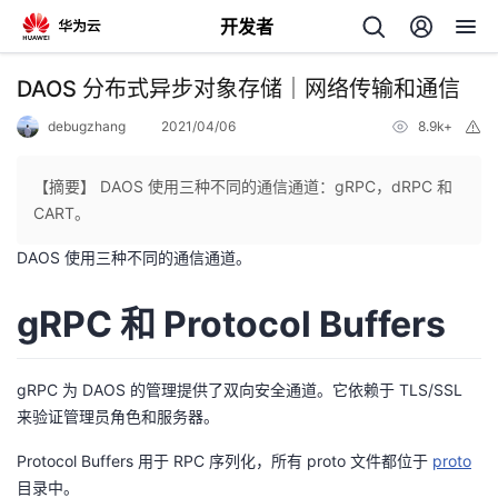
开发者
返
DAOS 分布式异步对象存储｜网络传输和通信
回
debugzhang
2021/04/06
8.9k+
举
报
【摘要】 DAOS 使用三种不同的通信通道：gRPC，dRPC 和
CART。
DAOS 使用三种不同的通信通道。
个
gRPC 和 Protocol Buffers
我
人
的
主
gRPC 为 DAOS 的管理提供了双向安全通道。它依赖于 TLS/SSL
来验证管理员角色和服务器。
开
页
Protocol Buffers 用于 RPC 序列化，所有 proto 文件都位于
proto
发
目录中。