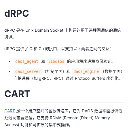
者
dRPC
我
dRPC 是在 Unix Domain Socket 上构建的用于进程间通信的通信
通道。
的
我
dRPC 提供了 C 和 Go 的接口，以支持以下两者之间的交互：
博
的
我
和
的应用程序进程身份验证。
daos_agent
libdaos
客
论
的
我
（控制平面）和
（数据平面）
daos_server
daos_engine
守护进程（如 gRPC、RPC）通过 Protocol Buffers 序列化。
坛
圈
的
我
CART
子
直
的
我
我
播
活
的
CART
是一个用户空间的函数传递库，它为 DAOS 数据平面提供低
延迟高带宽通信。它支持 RDMA (Remote (Direct) Memory
我
动
关
的
Access) 功能和可扩展的集中式操作。