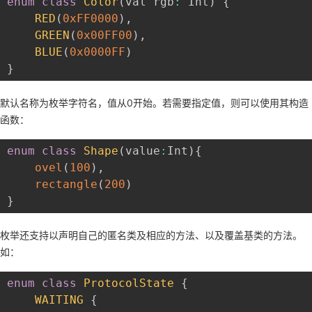
enum
class
Color
(
val rgb
:
 Int
)
{
议
注
验
收
RED
(
0xFF0000
)
,
GREEN
(
0x00FF00
)
,
藏
BLUE
(
0x0000FF
)
}
默认名称为枚举字符名，值从0开始。若需要指定值，则可以使用其构造
函数：
enum
class
Shape
(
value
:
Int
)
{
ovel
(
100
)
,
rectangle
(
200
)
}
枚举还支持以声明自己的匿名类及相应的方法、以及覆盖基类的方法。
如：
enum
class
ProtocolState
{
WAITING
{