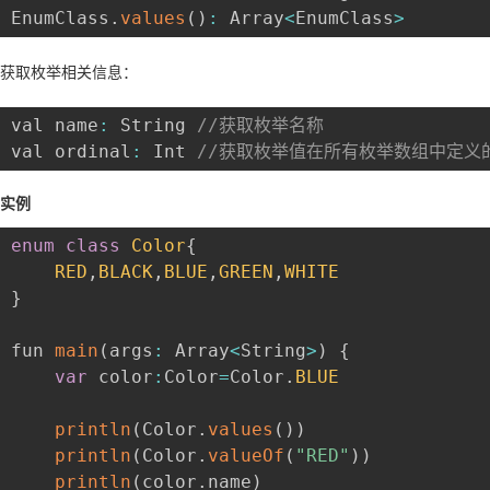
EnumClass
.
values
(
)
:
 Array
<
EnumClass
>
获取枚举相关信息：
val name
:
 String 
//获取枚举名称
val ordinal
:
 Int 
//获取枚举值在所有枚举数组中定义
实例
enum
class
Color
{
RED
,
BLACK
,
BLUE
,
GREEN
,
WHITE
}
fun 
main
(
args
:
 Array
<
String
>
)
{
var
 color
:
Color
=
Color
.
BLUE
println
(
Color
.
values
(
)
)
println
(
Color
.
valueOf
(
"RED"
)
)
println
(
color
.
name
)