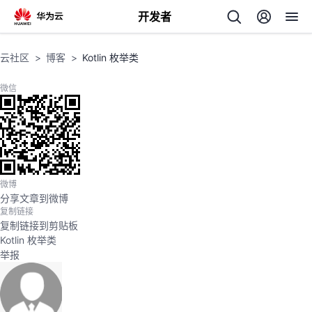
开发者
返
云社区
博客
Kotlin 枚举类
回
微信
个
微博
分享文章到微博
我
人
复制链接
复制链接到剪贴板
我
的
主
Kotlin 枚举类
举报
我
的
开
页
我
的
开
发