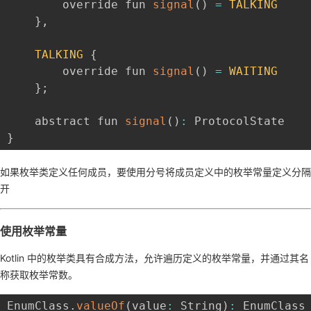
        override fun 
signal
(
)
=
TALKING
}
,
TALKING
{
        override fun 
signal
(
)
=
WAITING
}
;
    abstract fun 
signal
(
)
:
}
如果枚举类定义任何成员，要使用分号将成员定义中的枚举常量定义分隔
开
使用枚举常量
Kotlin 中的枚举类具有合成方法，允许遍历定义的枚举常量，并通过其名
称获取枚举常数。
EnumClass
.
valueOf
(
value
:
 String
)
:
 EnumClass