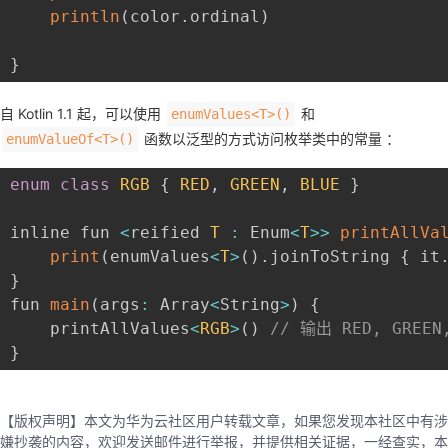
println
(
color
.
ordinal
)
}
自 Kotlin 1.1 起，可以使用
和
enumValues<T>()
函数以泛型的方式访问枚举类中的常量 ：
enumValueOf<T>()
enum
class
RGB
{
RED
,
GREEN
,
BLUE
}
inline fun 
<
reified 
T
:
 Enum
<
T
>>
printAllVa
print
(
enumValues
<
T
>
(
)
.
joinToString 
{
 it
}
fun 
main
(
args
:
 Array
<
String
>
)
{
    printAllValues
<
RGB
>
(
)
// 输出 RED, GREEN
}
【版权声明】本文为华为云社区用户转载文章，如果您发现本社区中有涉
嫌抄袭的内容，欢迎发送邮件进行举报，并提供相关证据，一经查实，本