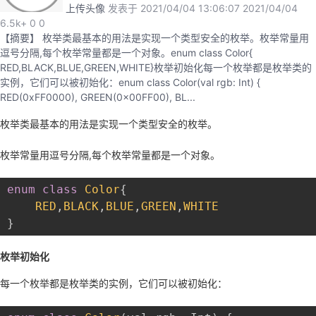
上传头像
发表于 2021/04/04 13:06:07
2021/04/04
的
Programs
6.5k+
发
0
0
者
【摘要】 枚举类最基本的用法是实现一个类型安全的枚举。枚举常量用
逗号分隔,每个枚举常量都是一个对象。enum class Color{
支
者
我
RED,BLACK,BLUE,GREEN,WHITE}枚举初始化每一个枚举都是枚举类的
实例，它们可以被初始化：enum class Color(val rgb: Int) {
持
学
的
我
RED(0xFF0000), GREEN(0x00FF00), BL...
枚举类最基本的用法是实现一个类型安全的枚举。
我
堂
博
的
我
枚举常量用逗号分隔,每个枚举常量都是一个对象。
的
我
客
论
的
我
我
enum
class
Color
{
技
的
坛
圈
的
我
的
我
RED
,
BLACK
,
BLUE
,
GREEN
,
WHITE
}
术
云
子
直
的
我
课
的
我
枚举初始化
支
声
播
活
的
程
认
的
我
每一个枚举都是枚举类的实例，它们可以被初始化：
持
建
动
关
证
实
的