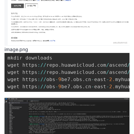
image.png
mkdir downloads

wget https
:
/
/
repo
.
huaweicloud
.
com
/
ascend
/
a
wget https
:
/
/
repo
.
huaweicloud
.
com
/
ascend
/
a
wget https
:
/
/
obs
-
9
be7
.
obs
.
cn
-
east
-
2.
myhuaw
wget https
:
/
/
obs
-
9
be7
.
obs
.
cn
-
east
-
2.
myhuaw