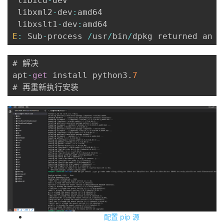
 libicu
-
dev

 libxml2
-
dev
:
amd64

 libxslt1
-
dev
:
E
:
 Sub
-
process 
/
usr
/
bin
/
dpkg returned an e
# 解决

apt
-
get
 install python3
.
7
配置 pip 源