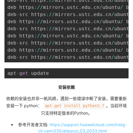
deb
-
src https
:
/
/
mirrors
.
ustc
.
edu
.
cn
/
ubuntu
deb https
:
/
/
mirrors
.
ustc
.
edu
.
cn
/
ubuntu
/
 bi
deb
-
src https
:
/
/
mirrors
.
ustc
.
edu
.
cn
/
ubuntu
deb https
:
/
/
mirrors
.
ustc
.
edu
.
cn
/
ubuntu
/
 bi
deb
-
src https
:
/
/
mirrors
.
ustc
.
edu
.
cn
/
ubuntu
deb https
:
/
/
mirrors
.
ustc
.
edu
.
cn
/
ubuntu
/
 bi
deb
-
src https
:
/
/
mirrors
.
ustc
.
edu
.
cn
/
ubuntu
deb https
:
/
/
mirrors
.
ustc
.
edu
.
cn
/
ubuntu
/
 bi
deb
-
src https
:
/
/
mirrors
.
ustc
.
edu
.
cn
/
ubuntu
apt
-
get
安装依赖
依赖的安装也并非一帆风顺，遇到一些错误中断了安装，需要重新
安装一下 python：
。当前环境
apt-get install python3.7
只支持特定版本的Python。
参考开发者文档:
https://support.huaweicloud.com/instg-
cli-cann330/atlasrun_03_0033.html