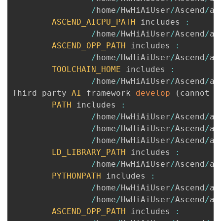
/
home
/
HwHiAiUser
/
Ascend
/
as
ASCEND_AICPU_PATH
 includes 
:
/
home
/
HwHiAiUser
/
Ascend
/
as
ASCEND_OPP_PATH
 includes 
:
/
home
/
HwHiAiUser
/
Ascend
/
as
TOOLCHAIN_HOME
 includes 
:
/
home
/
HwHiAiUser
/
Ascend
/
as
Third party 
AI
 framework 
develop
(
cannot c
PATH
 includes 
:
/
home
/
HwHiAiUser
/
Ascend
/
as
/
home
/
HwHiAiUser
/
Ascend
/
as
/
home
/
HwHiAiUser
/
Ascend
/
as
LD_LIBRARY_PATH
 includes 
:
/
home
/
HwHiAiUser
/
Ascend
/
as
PYTHONPATH
 includes 
:
/
home
/
HwHiAiUser
/
Ascend
/
as
/
home
/
HwHiAiUser
/
Ascend
/
as
ASCEND_OPP_PATH
 includes 
: