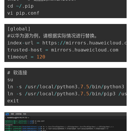
cd 
~
/
.
pip

vi pip
.
[
global
]
#以华为源为例，请根据实际情况进行替换。

index
-
url 
=
 https
:
/
/
mirrors
.
huaweicloud
.
co
trusted
-
host 
=
 mirrors
.
huaweicloud
.
com

timeout 
=
120
# 软连接

su

ln 
-
s 
/
usr
/
local
/
python3
.
7.5
/
bin
/
python3 
/
ln 
-
s 
/
usr
/
local
/
python3
.
7.5
/
bin
/
pip3 
/
usr