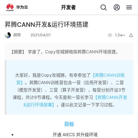
开发者
返
昇腾CANN开发&运行环境搭建
回
胡琦
2021/04/01
1.3w+
举
报
【摘要】 学废了，Copy攻城狮暗探昇腾CANN环境搭建。
个
大家好，我是Copy攻城狮，有幸参加了
【昇腾CANN训练
营】
。昇腾CANN训练营包含一营（应用开发营）、二营
我
人
（模型开发营）、三营（算子开发营），每营分别开设3节
课程，共计9节课程。今天是和一营长学习
【昇腾CANN开发
的
主
&运行环境部署】
，谨以此文记录一下学习过程。
开
页
目标
发
开通 AIECS 并升级环境