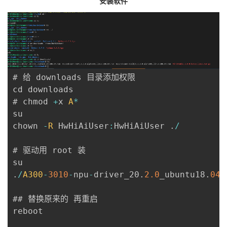
安装软件
# 给 downloads 目录添加权限

cd downloads

# chmod 
+
x 
A
*
su

chown 
-
R
 HwHiAiUser
:
HwHiAiUser 
.
/
# 驱动用 root 装

.
/
A300
-
3010
-
npu
-
driver_20
.
2.0
_ubuntu18
.
04
-
## 替换原来的 再重启

reboot
