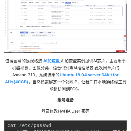
持
建
证
实
的
议
验
收
藏
值得留意的是规格选
AI加速型
,AI加速型实例提供AI芯片，主要用于
机器视觉、图像分类、语音识别等AI推理场景,此次用单片的
Ascend 310；系统选用的
Ubuntu 18.04 server 64bit for
Ai1s(40GB)
，当然还需绑定一个公网IP，让我们在本地通终端工具
能够访问到ECS。
账号准备
登录修改HwHiAiUser 密码
cat 
/
etc
/
passwd
