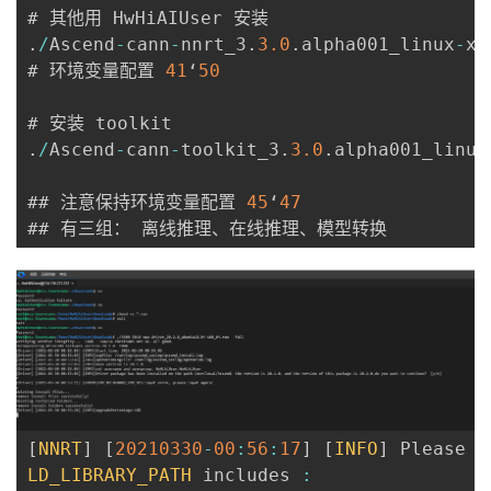
.
/
Ascend
-
cann
-
nnrt_3
.
3.0
.
alpha001_linux
-
x8
# 环境变量配置 
41
‘
50
.
/
Ascend
-
cann
-
toolkit_3
.
3.0
.
alpha001_linux
## 注意保持环境变量配置 
45
‘
47
[
NNRT
]
[
20210330
-
00
:
56
:
17
]
[
INFO
]
 Please m
LD_LIBRARY_PATH
 includes 
: