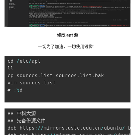
修改 apt 源
一切为了加速，一切使用镜像！
cd 
/
etc
/
apt

ll

cp sources
.
list sources
.
list
.
bak

vim sources
.
list

# 
:
%
d

## 中科大源

## 先备份源文件

deb https
:
/
/
mirrors
.
ustc
.
edu
.
cn
/
ubuntu
/
 bi