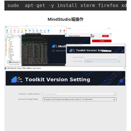
sudo  apt
-
get 
-
y install xterm firefox xdg
MindStudio端操作