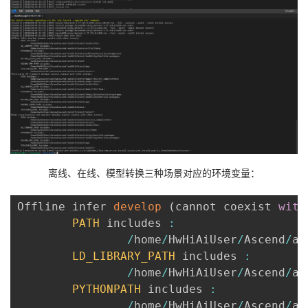
离线、在线、模型转换三种场景对应的环境变量：
Offline infer 
develop
(
cannot coexist 
with
PATH
 includes 
:
/
home
/
HwHiAiUser
/
Ascend
/
as
LD_LIBRARY_PATH
 includes 
:
/
home
/
HwHiAiUser
/
Ascend
/
as
PYTHONPATH
 includes 
:
/
home
/
HwHiAiUser
/
Ascend
/
as