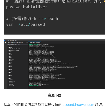
# （推荐）如果创建的运行用户是HwHiAiUser，其为
CAN
passwd HwHiAiUser

# 
(
按需
)
修改sh 
--
>
 bash

vim  
/
etc
/
passwd

资源下载
基本上昇腾相关的资料都可以通过访问
ascend.huawei.com
获取，