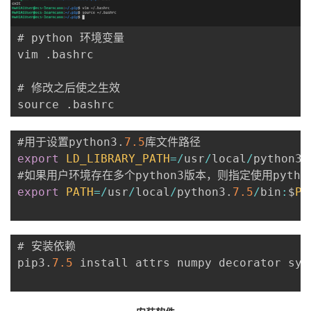
# python 环境变量

vim 
.
bashrc

# 修改之后使之生效

source 
.
#用于设置python3
.
7.5
export
LD_LIBRARY_PATH
=
/
usr
/
local
/
python3
.
#如果用户环境存在多个python3版本，则指定使用pytho
export
PATH
=
/
usr
/
local
/
python3
.
7.5
/
bin
:
$
PA
# 安装依赖

pip3
.
7.5
 install attrs numpy decorator sym