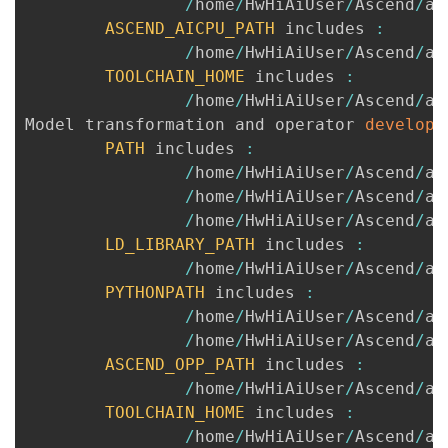
/
home
/
HwHiAiUser
/
Ascend
/
as
ASCEND_AICPU_PATH
 includes 
:
/
home
/
HwHiAiUser
/
Ascend
/
as
TOOLCHAIN_HOME
 includes 
:
/
home
/
HwHiAiUser
/
Ascend
/
as
Model transformation and operator 
develop
PATH
 includes 
:
/
home
/
HwHiAiUser
/
Ascend
/
as
/
home
/
HwHiAiUser
/
Ascend
/
as
/
home
/
HwHiAiUser
/
Ascend
/
as
LD_LIBRARY_PATH
 includes 
:
/
home
/
HwHiAiUser
/
Ascend
/
as
PYTHONPATH
 includes 
:
/
home
/
HwHiAiUser
/
Ascend
/
as
/
home
/
HwHiAiUser
/
Ascend
/
as
ASCEND_OPP_PATH
 includes 
:
/
home
/
HwHiAiUser
/
Ascend
/
as
TOOLCHAIN_HOME
 includes 
:
/
home
/
HwHiAiUser
/
Ascend
/
as