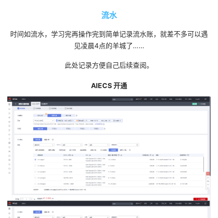
我
注
的
开
流水
的
时间如流水，学习完再操作完到简单记录流水账，就差不多可以遇
Programs
发
见凌晨4点的羊城了……
支
者
此处记录方便自己后续查阅。
持
学
AIECS 开通
我
堂
的
我
我
技
的
的
我
术
云
课
的
我
支
声
程
认
的
我