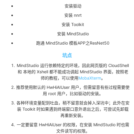
安装驱动
者
安装 nnrt
安装 Toolkit
我
安装 MindStudio
的
我
跑通 MindStudio 模板APP之ResNet50
博
的
我
坑点
MindStudio 运行依赖特定的环境，因此网页版的 CloudShell
客
论
的
我
和 本地的 Xshell 都不能成功调起 MindStudio 界面，按照老
师的教程，可以使用
MobaXterm
。
坛
圈
的
我
推荐使用默认的 HwHiAIUser 用户，但需留意有些过程需要使
用 root 用户，比如驱动的安装。
子
直
的
我
各种环境变量配到吐血，稍不留意就会掉入深坑中；此外在安
装 Toolkit 时如果遇到终端窗口意外退出之后，可尝试先卸载
我
播
活
的
再重新安装。
一定要留意 HwHiAiUser 的权限，在安装 MindStudio 时也需
我
动
关
的
文件读写的权限。