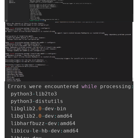
Errors were encountered 
while
 processing
:
 python3
-
lib2to3

 python3
-
distutils

 libglib2
.
0
-
dev
-
bin

 libglib2
.
0
-
dev
:
amd64

 libharfbuzz
-
dev
:
amd64

 libicu
-
le
-
hb
-
dev
:
amd64
