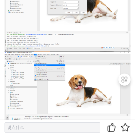
退
出
登
录