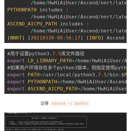
/
home
/
HwHiAiUser
/
Ascend
/
nnrt
/
lates
PYTHONPATH
 includes 
:
/
home
/
HwHiAiUser
/
Ascend
/
nnrt
/
lates
ASCEND_AICPU_PATH
 includes 
:
/
home
/
HwHiAiUser
/
Ascend
/
nnrt
/
lates
[
NNRT
]
[
20210330
-
00
:
56
:
17
]
[
INFO
]
 Ascend
-
c
#用于设置python3
.
7.5
export
LD_LIBRARY_PATH
=
/
home
/
HwHiAiUser
/
As
#如果用户环境存在多个python3版本，则指定使用pytho
export
PATH
=
/
usr
/
local
/
python3
.
7.5
/
bin
:
$
PA
export
PYTHONPATH
=
/
home
/
HwHiAiUser
/
Ascend
/
export
ASCEND_AICPU_PATH
=
/
home
/
HwHiAiUser
/
记得
source ~/.bashrc