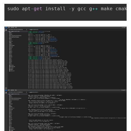
sudo apt
-
get
 install 
-
y gcc g
++
 make cmake