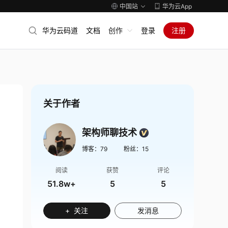
中国站
华为云App
华为云码道
文档
创作
登录
注册
关于作者
架构师聊技术
博客：
79
粉丝：
15
阅读
获赞
评论
51.8w+
5
5
+ 关注
发消息