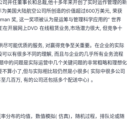
技公司并任董事长和总裁,他十多年来开创了实时运作管理的新
 年为美国大陆航空公司所创造的价值超过600万美元, 荣获
elman 奖, 这一奖项被认为是运筹与管理科学应用的“ 世界
在开展网上DVD 在线租赁业务,市场潜力很大, 但竞争十
尽可能优质的服务, 对赢得竞争至关重要。在企业的实际
段可以有很多不同的理解, 而且与企业的几乎所有业务流程
赛题中的问题是实际运营中几个关键问题的非常粗略和理想化
经不算小了,但与实际相比较仍然是小很多( 实际中很多公司
甚至几百万, 有的公司还包括多个配送中心) 。
分布的均值，数值模拟( 仿真)，随机过程，排队论或随