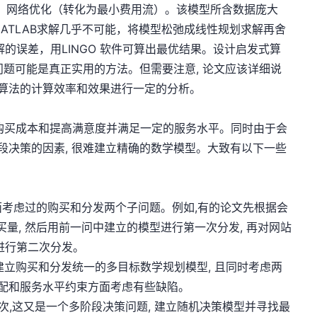
，网络优化（转化为最小费用流）。该模型所含数据庞大
ATLAB求解几乎不可能，将模型松弛成线性规划求解再舍
明解的误差，用LINGO 软件可算出最优结果。设计启发式算
模问题可能是真正实用的方法。但需要注意, 论文应该详细说
对算法的计算效率和效果进行一定的分析。
买成本和提高满意度并满足一定的服务水平。同时由于会
段决策的因素, 很难建立精确的数学模型。大致有以下一些
前面考虑过的购买和分发两个子问题。例如,有的论文先根据会
 购买量, 然后用前一问中建立的模型进行第一次分发, 再对网站
进行第二次分发。
建立购买和分发统一的多目标数学规划模型, 且同时考虑两
分配和服务水平约束方面考虑有些缺陷。
两次,这又是一个多阶段决策问题, 建立随机决策模型并寻找最