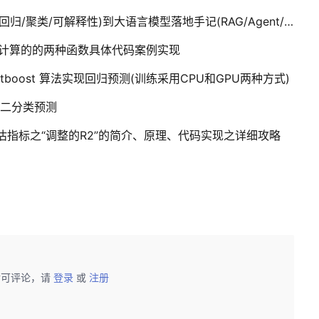
AI：新书预告—从机器学习避坑指南(分类/回归/聚类/可解释性)到大语言模型落地手记(RAG/Agent/MCP)，一场耗时5+
C计算的的两种函数具体代码案例实现
atboost 算法实现回归预测(训练采用CPU和GPU两种方式)
实现二分类预测
评估指标之“调整的R2”的简介、原理、代码实现之详细攻略
后可评论，请
登录
或
注册