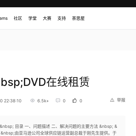
rams
社区
学堂
大赛
支持
茶思屋
nbsp;DVD在线租赁
举报
 22:38:10
6.5k+
0
0
p; &nbsp; 目录 一、问题描述 二、解决问题的主要方法 &nbsp; &
 &nbsp; &nbsp;由亚马逊公司全球供应链运营副总裁于刚先生提供。于