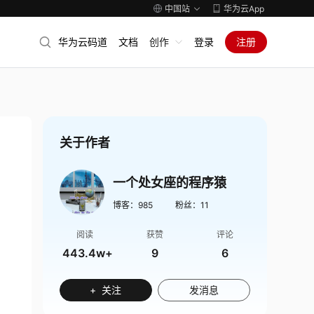
中国站
华为云App
华为云码道
文档
创作
登录
注册
关于作者
一个处女座的程序猿
博客：
985
粉丝：
11
阅读
获赞
评论
443.4w+
9
6
+ 关注
发消息