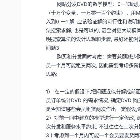
网站分发DVD的数学模型：0－1规划
（十万个变量，一万零一百个约束），用M
入到0 一1 解, 应该验证解的可行性和说
法搜索求解, 也是可以的, 甚至对更大规
明搜索算法的设计思想和步骤, 最好还能
问题3
购买和分发同时考虑：需要兼顾减少购
员一个月可能租赁两次, 因此需要考虑多阶
思路:
1） 在一定的假设下,把问题近似分解成
员订单统计DVD 的需求情况, 确定DVD
是否知道哪些会员租赁两次作出一定假设,
2）对前一问中建立的模型进行一定修改, 
次分发和服务水平约束, 不过往往在二次
3 ) 考虑到一个月内可能一个会员要发货