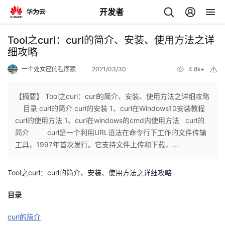
开发者
返
Tool之curl：curl的简介、安装、使用方法之详
回
细攻略
一个处女座的程序猿
2021/03/30
4.8k+
举
报
【摘要】 Tool之curl：curl的简介、安装、使用方法之详细攻略
目录 curl的简介 curl的安装 1、curl在Windows10安装教程
个
curl的使用方法 1、curl在windows的cmd内使用方法 curl的
简介 curl是一个利用URL语法在命令行下工作的文件传输
我
人
工具，1997年首次发行。它支持文件上传和下载，...
我
的
主
Tool之curl：curl的简介、安装、使用方法之详细攻略
我
的
开
页
目录
我
的
curl的简介
开
发