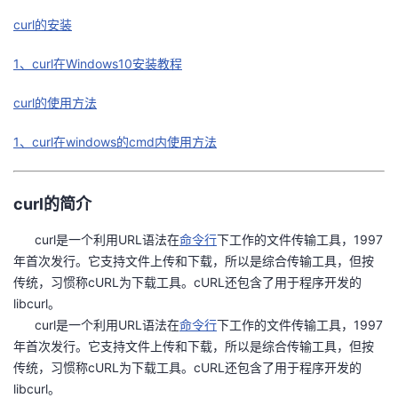
curl的安装
的
Programs
发
者
1、curl在Windows10安装教程
支
者
我
curl的使用方法
持
学
的
我
1、curl在windows的cmd内使用方法
我
堂
博
的
我
的
我
curl的简介
客
论
的
我
我
curl是一个利用URL语法在
命令行
下工作的文件传输工具，1997
技
的
坛
圈
的
我
的
我
年首次发行。它支持文件上传和下载，所以是综合传输工具，但按
传统，习惯称cURL为下载工具。cURL还包含了用于程序开发的
术
云
子
直
的
我
课
的
我
libcurl。
curl是一个利用URL语法在
命令行
下工作的文件传输工具，1997
支
声
播
活
的
程
认
的
我
年首次发行。它支持文件上传和下载，所以是综合传输工具，但按
传统，习惯称cURL为下载工具。cURL还包含了用于程序开发的
持
建
动
关
证
实
的
libcurl。