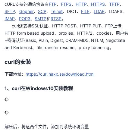
cURL支持的通信协议有
FTP
、
FTPS
、
HTTP
、
HTTPS
、
TFTP
、
议
注
验
收
SFTP
、
Gopher
、
SCP
、
Telnet
、DICT、
FILE
、
LDAP
、LDAPS、
IMAP
、
POP3
、
SMTP
和
RTSP
。
藏
curl还支持SSL认证、HTTP POST、HTTP PUT、FTP上传,
HTTP form based upload、proxies、HTTP/2、cookies、用户名
+密码认证(Basic, Plain, Digest, CRAM-MD5, NTLM, Negotiate
and Kerberos)、file transfer resume、proxy tunneling。
curl的安装
下载地址
：
https://curl.haxx.se/download.html
1、curl在Windows10安装教程
解压后，将这两个文件，添加到系统环境变量