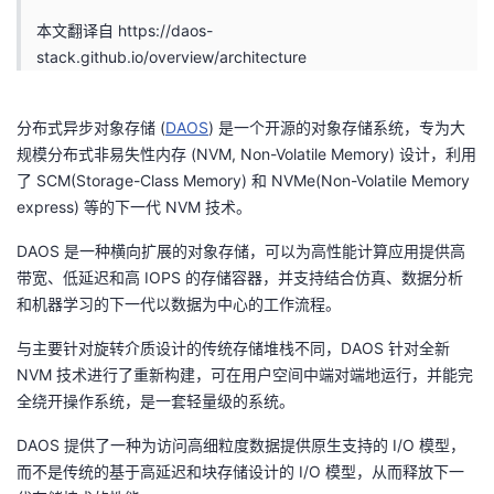
本文翻译自
https://daos-
者
stack.github.io/overview/architecture
我
分布式异步对象存储 (
DAOS
) 是一个开源的对象存储系统，专为大
的
我
规模分布式非易失性内存 (NVM, Non-Volatile Memory) 设计，利用
了 SCM(Storage-Class Memory) 和 NVMe(Non-Volatile Memory
博
的
我
express) 等的下一代 NVM 技术。
DAOS 是一种横向扩展的对象存储，可以为高性能计算应用提供高
客
论
的
我
带宽、低延迟和高 IOPS 的存储容器，并支持结合仿真、数据分析
和机器学习的下一代以数据为中心的工作流程。
坛
圈
的
我
与主要针对旋转介质设计的传统存储堆栈不同，DAOS 针对全新
子
直
的
我
NVM 技术进行了重新构建，可在用户空间中端对端地运行，并能完
全绕开操作系统，是一套轻量级的系统。
我
播
活
的
DAOS 提供了一种为访问高细粒度数据提供原生支持的 I/O 模型，
我
动
关
的
而不是传统的基于高延迟和块存储设计的 I/O 模型，从而释放下一