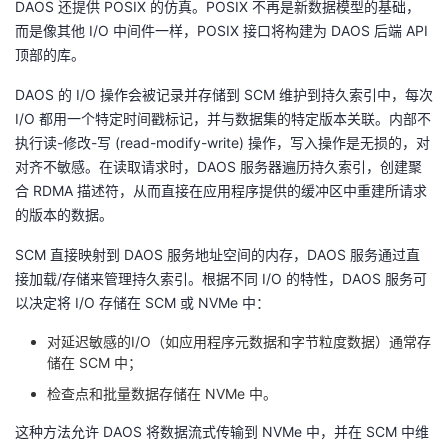
DAOS 还提供 POSIX 的仿真。POSIX 不再是新数据模型的基础，
持
建
证
实
的
而是像其他 I/O 中间件一样，POSIX 接口将构建为 DAOS 后端 API
顶部的库。
议
验
收
DAOS 的 I/O 操作会被记录并存储到 SCM 维护到持久索引中，每次
藏
I/O 都用一个特定时间戳标记，并与数据集的特定版本关联。内部不
执行读-修改-写 (read-modify-write) 操作，写入操作是无损的，对
对齐不敏感。在读取请求时，DAOS 服务器遍历持久索引，创建聚
合 RDMA 描述符，从而直接在应用程序提供的缓冲区中重建所请求
的版本的数据。
SCM 直接映射到 DAOS 服务地址空间的内存，DAOS 服务通过直
接加载/存储来管理持久索引。根据不同 I/O 的特性，DAOS 服务可
以决定将 I/O 存储在 SCM 或 NVMe 中：
对延迟敏感的I/O（如应用程序元数据和字节粒度数据）通常存
储在 SCM 中；
检查点和批量数据存储在 NVMe 中。
这种方法允许 DAOS 将数据流式传输到 NVMe 中，并在 SCM 中维