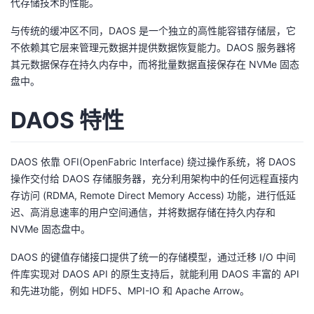
代存储技术的性能。
我
注
的
开
与传统的缓冲区不同，DAOS 是一个独立的高性能容错存储层，它
不依赖其它层来管理元数据并提供数据恢复能力。DAOS 服务器将
的
Programs
发
其元数据保存在持久内存中，而将批量数据直接保存在 NVMe 固态
盘中。
支
者
DAOS 特性
持
学
我
堂
DAOS 依靠 OFI(OpenFabric Interface) 绕过操作系统，将 DAOS
操作交付给 DAOS 存储服务器，充分利用架构中的任何远程直接内
的
我
我
存访问 (RDMA, Remote Direct Memory Access) 功能，进行低延
迟、高消息速率的用户空间通信，并将数据存储在持久内存和
技
的
的
我
NVMe 固态盘中。
术
云
课
的
我
DAOS 的键值存储接口提供了统一的存储模型，通过迁移 I/O 中间
件库实现对 DAOS API 的原生支持后，就能利用 DAOS 丰富的 API
支
声
程
认
的
我
和先进功能，例如 HDF5、MPI-IO 和 Apache Arrow。