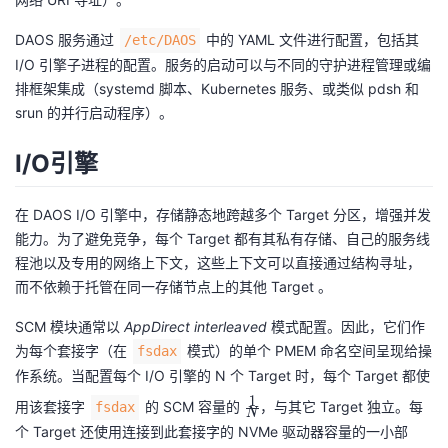
DAOS 服务通过
中的 YAML 文件进行配置，包括其
/etc/DAOS
I/O 引擎子进程的配置。服务的启动可以与不同的守护进程管理或编
排框架集成（systemd 脚本、Kubernetes 服务、或类似 pdsh 和
srun 的并行启动程序）。
I/O引擎
在 DAOS I/O 引擎中，存储静态地跨越多个 Target 分区，增强并发
能力。为了避免竞争，每个 Target 都有其私有存储、自己的服务线
程池以及专用的网络上下文，这些上下文可以直接通过结构寻址，
而不依赖于托管在同一存储节点上的其他 Target 。
SCM 模块通常以
AppDirect interleaved
模式配置。因此，它们作
为每个套接字（在
模式）的单个 PMEM 命名空间呈现给操
fsdax
作系统。当配置每个 I/O 引擎的 N 个 Target 时，每个 Target 都使
\f
1
用该套接字
的 SCM 容量的
，与其它 Target 独立。每
fsdax
N
r
个 Target 还使用连接到此套接字的 NVMe 驱动器容量的一小部
a