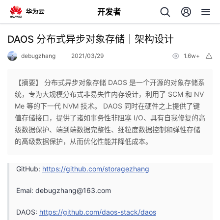
开发者
返
DAOS 分布式异步对象存储｜架构设计
回
debugzhang
2021/03/29
1.6w+
举
报
【摘要】 分布式异步对象存储 DAOS 是一个开源的对象存储系
统，专为大规模分布式非易失性内存设计，利用了 SCM 和 NV
Me 等的下一代 NVM 技术。 DAOS 同时在硬件之上提供了键
个
值存储接口，提供了诸如事务性非阻塞 I/O、具有自我修复的高
级数据保护、端到端数据完整性、细粒度数据控制和弹性存储
我
人
的高级数据保护，从而优化性能并降低成本。
的
主
GitHub:
https://github.com/storagezhang
开
页
Emai:
debugzhang@163.com
DAOS:
https://github.com/daos-stack/daos
发