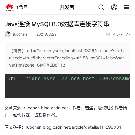
开发者
返
Java连接 MySQL8.0数据库连接字符串
回
ruochen
2021/03/29
4.5k+
举
报
【摘要】 url = "jdbc:mysql://localhost:3306/dbname?useU
nicode=true&characterEncoding=utf-8&useSSL=false&ser
verTimezone=GMT%2B8" 12
个
url 
=
"jdbc:mysql://localhost:3306/dbname?
我
人
的
主
文章来源: ruochen.blog.csdn.net，作者：若尘，版权归原作者所
有，如需转载，请联系作者。
开
页
原文链接：ruochen.blog.csdn.net/article/details/111299901
发