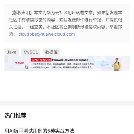
者
【版权声明】本文为华为云社区用户转载文章，如果您发现本
社区中有涉嫌抄袭的内容，欢迎发送邮件进行举报，并提供相
我
关证据，一经查实，本社区将立刻删除涉嫌侵权内容，举报邮
箱：
cloudbbs@huaweicloud.com
的
我
Java
MySQL
数据库
博
的
我
客
论
的
我
坛
圈
的
我
子
直
的
我
我
播
活
的
热门推荐
我
动
关
的
用AI编写测试用例的5种实战方法