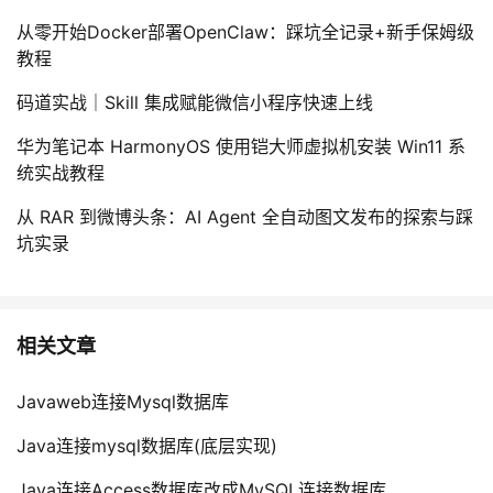
我
注
的
开
从零开始Docker部署OpenClaw：踩坑全记录+新手保姆级
教程
的
Programs
发
码道实战｜Skill 集成赋能微信小程序快速上线
支
者
华为笔记本 HarmonyOS 使用铠大师虚拟机安装 Win11 系
统实战教程
持
学
从 RAR 到微博头条：AI Agent 全自动图文发布的探索与踩
我
堂
坑实录
的
我
我
技
的
相关文章
的
我
术
云
课
的
我
Javaweb连接Mysql数据库
Java连接mysql数据库(底层实现)
支
声
程
认
的
我
Java连接Access数据库改成MySQL连接数据库