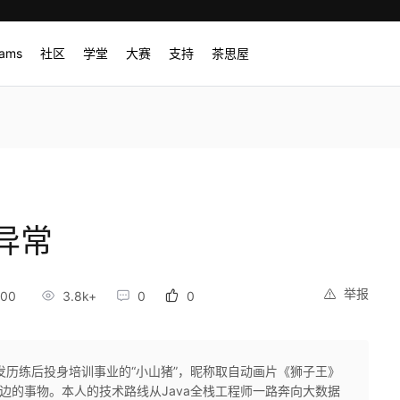
rams
社区
学堂
大赛
支持
茶思屋
异常
举报
:00
3.8k+
0
0
发历练后投身培训事业的“小山猪”，昵称取自动画片《狮子王》
边的事物。本人的技术路线从Java全栈工程师一路奔向大数据