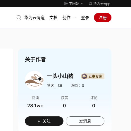
中国站
华为云App
华为云码道
文档
创作
登录
注册
关于作者
一头小山猪
博客：
39
粉丝：
0
阅读
获赞
评论
28.1w+
0
0
+ 关注
发消息