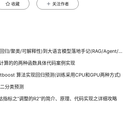
收藏
关注作者
AI：新书预告—从机器学习避坑指南(分类/回归/聚类/可解释性)到大语言模型落地手记(RAG/Agent/MCP)，一场耗时5+
C计算的的两种函数具体代码案例实现
atboost 算法实现回归预测(训练采用CPU和GPU两种方式)
实现二分类预测
评估指标之“调整的R2”的简介、原理、代码实现之详细攻略