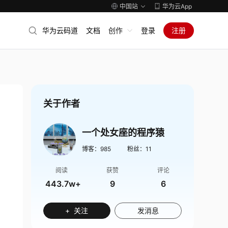
中国站
华为云App
华为云码道
文档
创作
登录
注册
关于作者
一个处女座的程序猿
博客：
985
粉丝：
11
阅读
获赞
评论
443.7w+
9
6
+ 关注
发消息