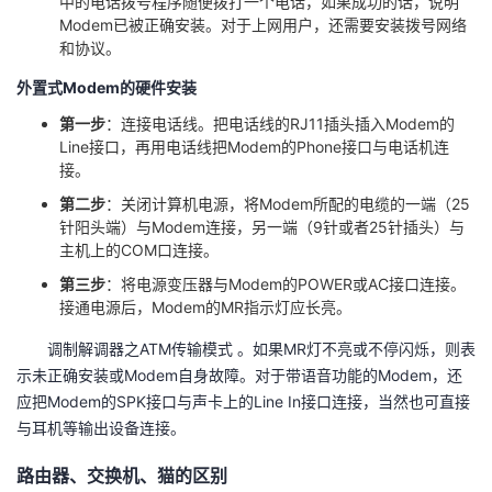
中的电话拨号程序随便拨打一个电话，如果成功的话，说明
Modem已被正确安装。对于上网用户，还需要安装拨号网络
和协议。
外置式Modem的硬件安装
第一步
：连接电话线。把电话线的RJ11插头插入Modem的
Line接口，再用电话线把Modem的Phone接口与电话机连
接。
第二步
：关闭计算机电源，将Modem所配的电缆的一端（25
针阳头端）与Modem连接，另一端（9针或者25针插头）与
主机上的COM口连接。
第三步
：将电源变压器与Modem的POWER或AC接口连接。
接通电源后，Modem的MR指示灯应长亮。
调制解调器之ATM传输模式 。如果MR灯不亮或不停闪烁，则表
示未正确安装或Modem自身故障。对于带语音功能的Modem，还
应把Modem的SPK接口与声卡上的Line In接口连接，当然也可直接
与耳机等输出设备连接。
路由器、交换机、猫的区别