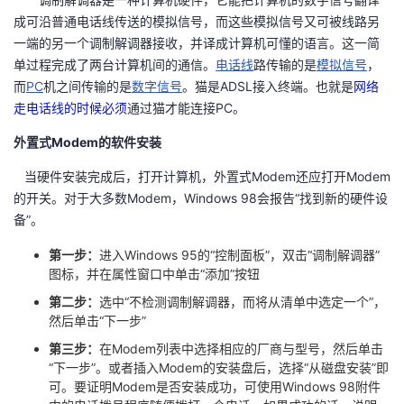
成可沿普通电话线传送的模拟信号，而这些模拟信号又可被线路另
一端的另一个调制解调器接收，并译成计算机可懂的语言。这一简
单过程完成了两台计算机间的通信。
电话线
路传输的是
模拟信号
，
而
PC
机之间传输的是
数字信号
。猫是ADSL接入终端。也就是
网络
走电话线的时候必须
通过猫才能连接PC。
外置式Modem的软件安装
当硬件安装完成后，打开计算机，外置式Modem还应打开Modem
的开关。对于大多数Modem，Windows 98会报告“找到新的硬件设
备”。
第一步：
进入Windows 95的“控制面板”，双击“调制解调器”
图标，并在属性窗口中单击“添加”按钮
第二步：
选中“不检测调制解调器，而将从清单中选定一个”，
然后单击“下一步”
第三步：
在Modem列表中选择相应的厂商与型号，然后单击
“下一步”。或者插入Modem的安装盘后，选择“从磁盘安装”即
可。要证明Modem是否安装成功，可使用Windows 98附件