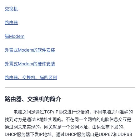
交换机
者
路由器
我
猫Modem
的
我
外置式Modem的软件安装
博
的
我
外置式Modem的硬件安装
客
论
的
我
路由器、交换机、猫的区别
坛
圈
的
我
路由器、交换机的简介
子
直
的
我
电脑之间是通过TCP/IP协议进行说话的，不同电脑之间准确的
我
播
活
的
找到对方是通过IP地址实现的。不在同一个网络的电脑信息交互是
通过网关来实现的。网关就是一个公网地址，由运营商下发的，
我
动
关
的
DHCP服务器下发IP地址。通过DHCP服务端口是UDP67和UDP68