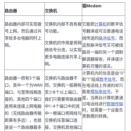
猫
Modem
路由器
交换机
路由器内部可实现拨
交换机内部不具有拨
它能把
计算机
的数字信
号上网，然后通过共
号功能。
号翻译成可沿普通电话
享给多台电脑同时上
线传送的
脉冲信号
，而
交换机的作用是将网
网。
这些脉冲信号又可被线
络信号分流，以实现
路另一端的另一个调制
更多电脑连接共享上
解调器接收，并译成计
网。
算机可懂的语言。
计算机内的信息是由“0”
路由器一把有5个端
交换机与路由器不
和“1”组成
数字信号
，而
口，其中一个为WAN
同，交换机一般拥有
在电话线上传递的却只
能是
模拟电信号
。于
端口，与宽带线相连
至少8个以上端口，
是，当两台计算机要通
接的，其他四个端口
我们只需要将路由器
过电话线进行
数据传输
是用来连接上网电脑
中1-4个端口中的其
时，就需要一个设备负
的（无线路由器传输
中一根端口将网线与
责数模的转换。
距离有多远），也就
交换机任意端口连
是说一个路由器最多
接，交换机其他端口