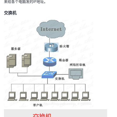
来给各个电脑发的IP地址。
我
注
的
开
交换机
的
Programs
发
支
者
持
学
我
堂
的
我
我
技
的
的
我
术
云
课
的
我
支
声
程
认
的
我