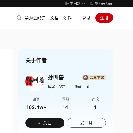
中国站
华为云App
华为云码道
文档
创作
登录
注册
关于作者
孙叫兽
博客：
357
粉丝：
16
阅读
获赞
评论
162.4w+
14
1
+ 关注
发消息