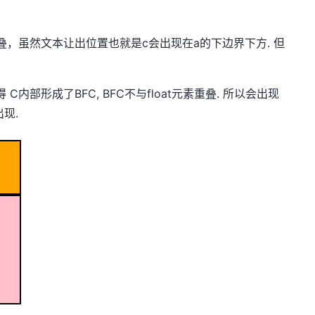
c会直接和a重叠，虽然文本让出位置也就是c会出现在a的下边界下方. 但
k 使得 C内部形成了BFC, BFC不与float元素重叠. 所以会出现
现.