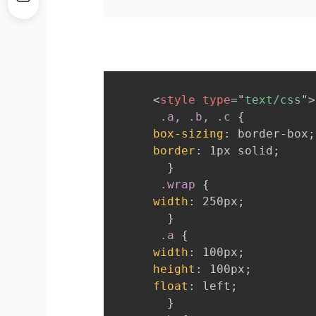
<
style
type
=
"
text/css
"
>
.a, .b, .c
{
box-sizing
:
 border-box
;
border
:
 1px solid
;
}
.wrap
{
width
:
 250px
;
}
.a
{
width
:
 100px
;
height
:
 100px
;
float
:
 left
;
}