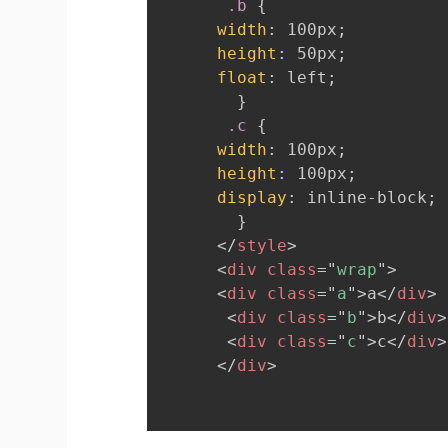
.b
{
width
:
 100px
;
height
:
 50px
;
float
:
 left
;
}
.c
{
width
:
 100px
;
height
:
 100px
;
display
:
 inline-block
;
}
</
style
>
<
div
class
=
"
wrap
"
>
<
div
class
=
"
a
"
>
a
</
div
>
<
div
class
=
"
b
"
>
b
</
div
>
<
div
class
=
"
c
"
>
c
</
div
>
</
div
>