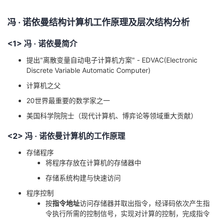
我
注
的
开
冯 · 诺依曼结构计算机工作原理及层次结构分析
的
Programs
发
<1> 冯 · 诺依曼简介
支
者
提出"离散变量自动电子计算机方案" - EDVAC(Electronic
Discrete Variable Automatic Computer)
持
学
计算机之父
20世界最重要的数学家之一
我
堂
美国科学院院士（现代计算机、博弈论等领域重大贡献）
的
我
我
<2> 冯 · 诺依曼计算机的工作原理
存储程序
技
的
的
我
将程序存放在计算机的存储器中
术
云
课
的
我
存储系统构建与快速访问
程序控制
支
声
程
认
的
我
按
指令地址
访问存储器并取出指令，经译码依次产生指
令执行所需的控制信号，实现对计算的控制，完成指令