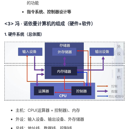
持
建
的功能
证
实
的
指令系统、控制器设计等
议
验
收
<3> 冯 · 诺依曼计算机的组成（硬件+软件）
藏
1. 硬件系统（总体图）
主机：CPU(运算器 + 控制器)、内存
外设：输入设备、输出设备、外存储器
总线：地址线、数据线、控制线