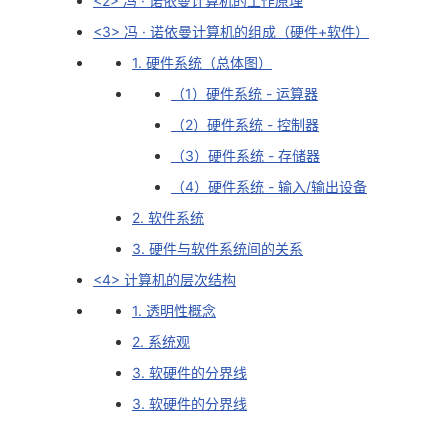
<2> 冯 · 诺依曼计算机的工作原理
<3> 冯 · 诺依曼计算机的组成（硬件+软件）
者
1. 硬件系统（总体图）
我
（1）硬件系统 - 运算器
（2）硬件系统 - 控制器
的
我
（3）硬件系统 - 存储器
博
的
我
（4）硬件系统 - 输入/输出设备
2. 软件系统
客
论
的
我
3. 硬件与软件系统间的关系
坛
圈
的
我
<4> 计算机的层次结构
1. 透明性概念
子
直
的
我
2. 系统观
我
播
活
的
3. 软硬件的分界线
3. 软硬件的分界线
我
动
关
的