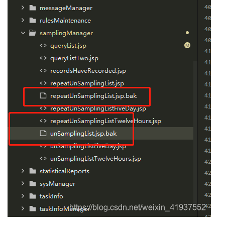
者
我
的
我
博
的
我
客
论
的
我
坛
圈
的
我
子
直
的
我
我
播
活
的
我
动
关
的