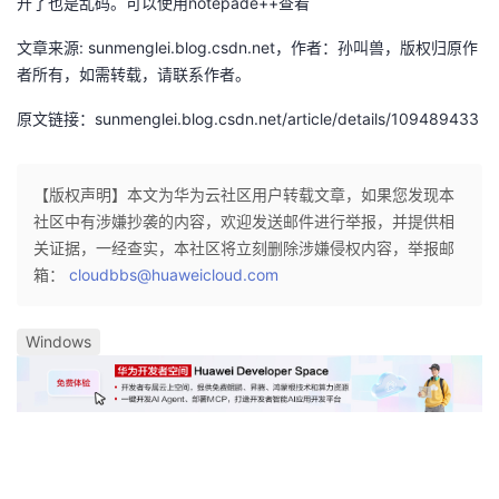
开了也是乱码。可以使用notepade++查看
持
建
证
实
的
文章来源: sunmenglei.blog.csdn.net，作者：孙叫兽，版权归原作
议
验
收
者所有，如需转载，请联系作者。
原文链接：sunmenglei.blog.csdn.net/article/details/109489433
藏
【版权声明】本文为华为云社区用户转载文章，如果您发现本
社区中有涉嫌抄袭的内容，欢迎发送邮件进行举报，并提供相
关证据，一经查实，本社区将立刻删除涉嫌侵权内容，举报邮
箱：
cloudbbs@huaweicloud.com
Windows