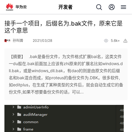
开发者
返
接手一个项目，后缀名为.bak文件，原来它是
回
这个意思
孙叫兽
2021/03/28
5.6k+
举
报
【摘要】 .bak是备份文件，为文件格式扩展bai名，这类文件
一du般在.bak前面加上应该有zhi原来的扩展名比如windows.d
个
ll.bak，或是windows_dll.bak，有dao的则是由原文件的后缀
名和bak混合而成，如proteus的备份文件为.DBK。很多软件,
我
人
如editplus，在生成了某种类型的文件后，就会自动生成它的备
份文件,如果不想要备份文件的话，可以...
的
主
开
页
发