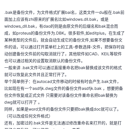
我
注
的
开
.bak是备份文件，为文件格式扩展bai名，这类文件一du般在.bak前
面加上应该有zhi原来的扩展名比如windows.dll.bak，或是
的
Programs
发
windows_dll.bak，有dao的则是由原文件的后缀名和bak混合而
成，如proteus的备份文件为.DBK。很多软件,如editplus，在生成了
支
者
某种类型的文件后，就会自动生成它的备份文件,如果不想要备份文
件的话，可以通过打开菜单栏上的工具-参数选择-文件，把保存时自
持
学
动创建备份文件前的勾取消就行了，其他软件如CAD、KEIL等软件
也可以通过相关的设置取消默认的备份文件。
我
堂
一般来讲 .bak文件可以通过直接重命名把bak替换成该文件的格式
就可以恢复此文件并且正常打开了。
的
我
我
举个简单例子：在autocad文件移动的时候有时会产生.bak文件，
比如现在有一个asdfjk.dwg文件的备份文件asdfjk.bak ，想要把备
技
的
的
我
份文件恢复成正式文件 只需要对该备份文件重命名把bak替换为
dwg就可以打开了 。
术
云
课
的
我
同样，如果是word文件的备份文件只要把bak换成doc就可以了。
（可以改成任何文件格式）
支
声
程
认
的
我
还有，加密过的.bak文件是无法通过修改重命名来打开的，就是打