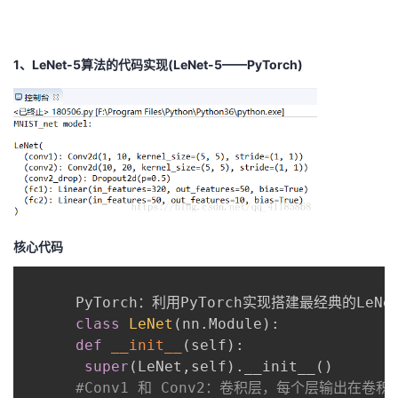
1、LeNet-5算法的代码实现(LeNet-5——PyTorch)
核心代码
      PyTorch：利用PyTorch实现搭建最经典的LeNet
class
LeNet
(
nn
.
Module
)
:
def
__init__
(
self
)
:
super
(
LeNet
,
self
)
.
__init__
(
)
#Conv1 和 Conv2：卷积层，每个层输出