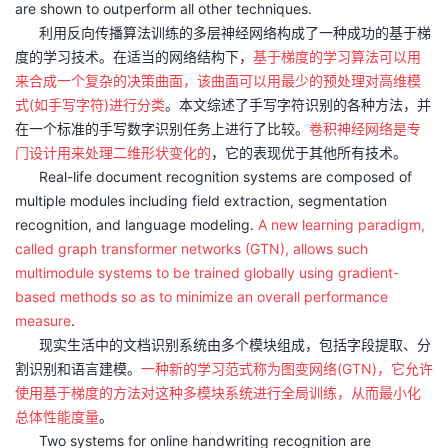
are shown to outperform all other techniques.
利用反向传播算法训练的多层神经网络构成了一种成功的基于梯
度的学习技术。在适当的网络结构下，
基于梯度的学习算法可以用
来合成一个复杂的决策曲面，该曲面可以用最少的预处理对高维模
式(如手写字符)进行分类
。本文综述了手写字符识别的各种方法，并
在一个标准的手写数字识别任务上进行了比较。
卷积神经网络是专
门设计用来处理二维形状变化的
，它的表现优于其他所有技术。
Real-life document recognition systems are composed of
multiple modules including field extraction, segmentation
recognition, and language modeling.
A new learning paradigm,
called graph transformer networks (GTN), allows such
multimodule systems to be trained globally using gradient-
based methods so as to minimize an overall performance
measure
.
现实生活中的文档识别系统由多个模块组成，包括字段提取、分
割识别和语言建模。
一种新的学习范式称为图变网络(GTN)，它允许
使用基于梯度的方法对这种多模块系统进行全局训练，从而最小化
总体性能度量
。
Two systems for online handwriting recognition are