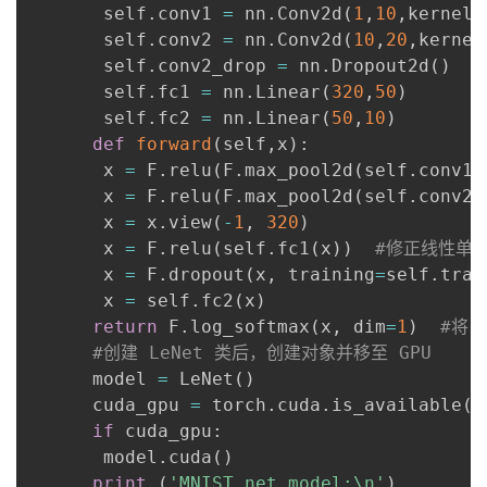
       self
.
conv1 
=
 nn
.
Conv2d
(
1
,
10
,
kernel_
       self
.
conv2 
=
 nn
.
Conv2d
(
10
,
20
,
kernel
       self
.
conv2_drop 
=
 nn
.
Dropout2d
(
)
       self
.
fc1 
=
 nn
.
Linear
(
320
,
50
)
       self
.
fc2 
=
 nn
.
Linear
(
50
,
10
)
def
forward
(
self
,
x
)
:
       x 
=
 F
.
relu
(
F
.
max_pool2d
(
self
.
conv1
(
       x 
=
 F
.
relu
(
F
.
max_pool2d
(
self
.
conv2_
       x 
=
 x
.
view
(
-
1
,
320
)
       x 
=
 F
.
relu
(
self
.
fc1
(
x
)
)
#修正线性单元
       x 
=
 F
.
dropout
(
x
,
 training
=
self
.
trai
       x 
=
 self
.
fc2
(
x
)
return
 F
.
log_softmax
(
x
,
 dim
=
1
)
#将 
#创建 LeNet 类后，创建对象并移至 GPU
      model 
=
 LeNet
(
)
      cuda_gpu 
=
 torch
.
cuda
.
is_available
(
)
if
 cuda_gpu
:
       model
.
cuda
(
)
print
(
'MNIST_net model:\n'
)