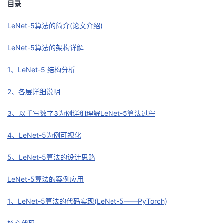
目录
者
LeNet-5算法的简介(论文介绍)
我
LeNet-5算法的架构详解
的
我
1、LeNet-5 结构分析
博
的
我
2、各层详细说明
3、以手写数字3为例详细理解LeNet-5算法过程
客
论
的
我
4、LeNet-5为例可视化
坛
圈
的
我
5、LeNet-5算法的设计思路
子
直
的
我
LeNet-5算法的案例应用
我
播
活
的
1、LeNet-5算法的代码实现(LeNet-5——PyTorch)
我
动
关
的
核心代码