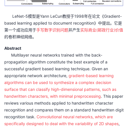
持
建
证
实
的
LeNet-5模型是Yann LeCun教授于1998年在论文《Gradient-
议
验
收
based learning applied to document recognition》中提出。它是
第一个成功应用于
手写数字识别问题
并产生
实际商业(邮政行业)价值
藏
的卷积神经网络。
Abstract
Multilayer neural networks trained with the back-
propagation algorithm constitute the best example of a
successful gradient based learning technique. Given an
appropriate network architecture,
gradient-based learning
algorithms can be used to synthesize a complex decision
surface that can classify high-dimensional patterns, such as
handwritten characters, with minimal preprocessing
. This paper
reviews various methods applied to handwritten character
recognition and compares them on a standard handwritten digit
recognition task.
Convolutional neural networks, which are
specifically designed to deal with the variability of 2D shapes
,