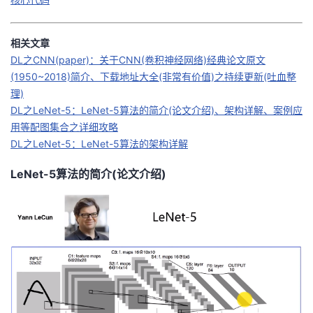
我
注
的
开
相关文章
的
Programs
发
DL之CNN(paper)：关于CNN(卷积神经网络)经典论文原文
(1950~2018)简介、下载地址大全(非常有价值)之持续更新(吐血整
支
者
理)
DL之LeNet-5：LeNet-5算法的简介(论文介绍)、架构详解、案例应
持
学
用等配图集合之详细攻略
DL之LeNet-5：LeNet-5算法的架构详解
我
堂
LeNet-5算法的简介(论文介绍)
的
我
我
技
的
的
我
术
云
课
的
我
支
声
程
认
的
我