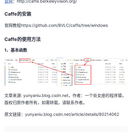
官网
：http://caffe.berkeleyvision.org/
我
注
的
开
Caffe的安装
的
Programs
发
官网教程https://github.com/BVLC/caffe/tree/windows
支
者
Caffe的使用方法
持
学
1、基本函数
我
堂
的
我
我
技
的
的
我
文章来源: yunyaniu.blog.csdn.net，作者：一个处女座的程序猿，
版权归原作者所有，如需转载，请联系作者。
术
云
课
的
我
原文链接：yunyaniu.blog.csdn.net/article/details/80214062
支
声
程
认
的
我