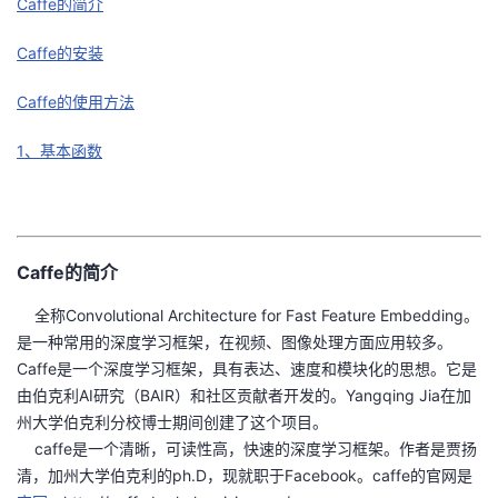
Caffe的简介
者
Caffe的安装
我
Caffe的使用方法
的
我
1、基本函数
博
的
我
客
论
的
我
Caffe的简介
坛
圈
的
我
全称Convolutional Architecture for Fast Feature Embedding。
是一种常用的深度学习框架，在视频、图像处理方面应用较多。
子
直
的
我
Caffe是一个深度学习框架，具有表达、速度和模块化的思想。它是
由伯克利AI研究（BAIR）和社区贡献者开发的。Yangqing Jia在加
我
播
活
的
州大学伯克利分校博士期间创建了这个项目。
caffe是一个清晰，可读性高，快速的深度学习框架。作者是贾扬
我
动
关
的
清，加州大学伯克利的ph.D，现就职于Facebook。caffe的官网是