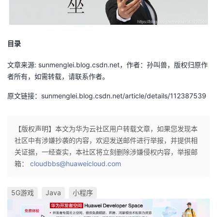
我
注
的
开
的
Programs
发
目录
支
者
文章来源: sunmenglei.blog.csdn.net，作者：孙叫兽，版权归原作
者所有，如需转载，请联系作者。
持
学
原文链接：sunmenglei.blog.csdn.net/article/details/112387539
我
堂
的
我
【版权声明】本文为华为云社区用户转载文章，如果您发现本
我
社区中有涉嫌抄袭的内容，欢迎发送邮件进行举报，并提供相
技
的
关证据，一经查实，本社区将立刻删除涉嫌侵权内容，举报邮
的
我
箱：
cloudbbs@huaweicloud.com
术
云
课
的
我
5G游戏
Java
小程序
支
声
程
认
的
我