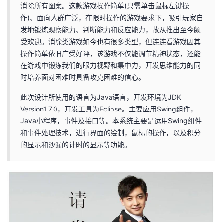
消除所有图案。这款游戏操作简单(只需单击鼠标左键操
者
作)、面向人群广泛，在限时操作的游戏要求下，吸引玩家自
发地锻炼观察能力、判断能力和反应能力，故从推出至今颇
我
受欢迎。消除类游戏如今也有很多类型，但连连看游戏因其
操作简单依旧广受好评，该游戏不仅能调节精神状态，还能
的
我
在游戏中锻炼我们的眼力视野和集中力，开发思维能力的同
时培养面对困难时具备攻克困难的信心。
博
的
我
此次设计所使用的语言为Java语言，开发环境为JDK
Version1.7.0，开发工具为Eclipse。主要应用Swing组件，
客
论
的
我
Java小程序，事件及接口等。本系统主要是运用Swing组件
和事件处理技术，进行界面的绘制，鼠标的操作，以及积分
坛
圈
的
我
的显示和沙漏的计时的显示等功能。
子
直
的
我
我
播
活
的
我
动
关
的