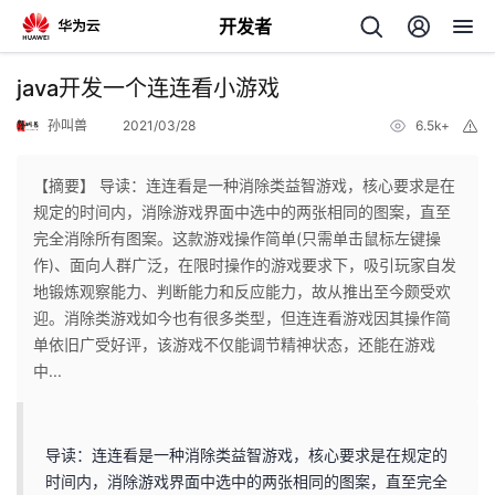
开发者
返
java开发一个连连看小游戏
回
孙叫兽
2021/03/28
6.5k+
举
报
【摘要】 导读：连连看是一种消除类益智游戏，核心要求是在
规定的时间内，消除游戏界面中选中的两张相同的图案，直至
完全消除所有图案。这款游戏操作简单(只需单击鼠标左键操
个
作)、面向人群广泛，在限时操作的游戏要求下，吸引玩家自发
地锻炼观察能力、判断能力和反应能力，故从推出至今颇受欢
我
人
迎。消除类游戏如今也有很多类型，但连连看游戏因其操作简
单依旧广受好评，该游戏不仅能调节精神状态，还能在游戏
的
主
中...
开
页
导读：连连看是一种消除类益智游戏，核心要求是在规定的
发
时间内，消除游戏界面中选中的两张相同的图案，直至完全