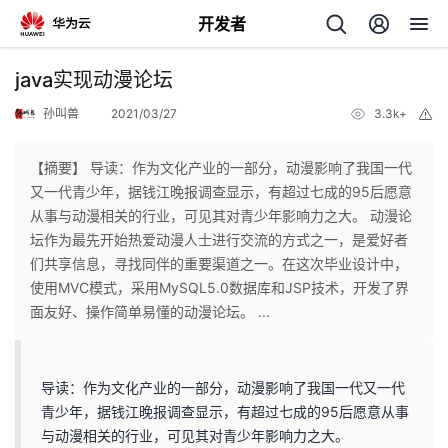
开发者
返
java实现动漫论坛
回
孙叫兽
2021/03/27
3.3k+
举
报
【摘要】 导读：作为文化产业的一部分，动漫影响了我国一代
又一代青少年，据钱江晚报调查显示，有超过七成的95后愿意
从事与动漫相关的行业，可见其对青少年影响力之大。 动漫论
个
坛作为最先开始热爱动漫人士进行交流的方式之一，是爱好者
们共享信息，寻找同伴的重要渠道之一。在这次毕业设计中，
我
人
使用MVC模式，采用MySQL5.0数据库和JSP技术，开发了界
面友好、操作简单易懂的动漫论坛。 ...
我
的
主
我
的
开
页
导读：作为文化产业的一部分，动漫影响了我国一代又一代
青少年，据钱江晚报调查显示，有超过七成的95后愿意从事
我
的
开
发
与动漫相关的行业，可见其对青少年影响力之大。