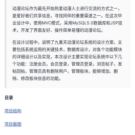
动漫论坛作为最先开始热爱动漫人士进行交流的方式之一，
的
Programs
发
者
是爱好者们共享信息，寻找同伴的重要渠道之一。在这次毕
业设计中，使用MVC模式，采用MySQL5.0数据库和JSP技
支
者
我
术，开发了界面友好、操作简单易懂的动漫论坛。
持
学
的
我
在设计过程中，说明了九重天动漫论坛系统的设计方案，主
要包括系统运用的关键技术，数据库设计，对各个功能模块
我
堂
博
的
我
的详细设计以及实现，本次设计主要实现论坛系统中以下几
个功能：注册会员，会员登录，管理员登录，浏览帖子，发
的
我
客
论
的
我
我
帖回帖，管理员具有删除用户，管理板块，能够增加、删
除、修改板块信息的功能。
技
的
坛
圈
的
我
的
我
术
云
目录
子
直
的
我
课
的
我
项目结构
支
声
播
活
的
程
认
的
我
项目截图
持
建
动
关
证
实
的