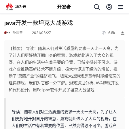
开发者
返
java开发一款坦克大战游戏
回
孙叫兽
2021/03/27
6.5k+
举
报
【摘要】 导读：随着人们对生活质量的要求一天比一天高，为
了让人们更好地开掘自身的智慧，游戏就此进入了大众的视
野，在人们的生活中有着重要的位置，已然变得必不可少。游
个
戏产业推动高新技术不断升级，极大地促进了经济的增长，推
动了“第四产业”的经济腾飞。坦克大战游戏是童年时期经常玩的
我
人
经典游戏，我们对它都十分了解。游戏通过分析JAVA游戏开发
和代码设计，用Eclipse软件开发了坦克大战游戏...
的
主
开
页
导读：随着人们对生活质量的要求一天比一天高，为了让人
们更好地开掘自身的智慧，游戏就此进入了大众的视野，在
发
人们的生活中有着重要的位置，已然变得必不可少。游戏产