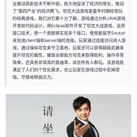
业推动高新技术不断升级，极大地促进了经济的增长，推动
者
了“第四产业”的经济腾飞。坦克大战游戏是童年时期经常玩
的经典游戏，我们对它都十分了解。游戏通过分析JAVA游戏
我
开发和代码设计，用Eclipse软件开发了坦克大战游戏，运用
接口技术，使一个类能够实现多个接口，使用套接字Socket
的
我
来完成client端和server端的连接。玩家通过连接访问进入游
戏，通过操纵坦克来守卫基地，玩家还可以获得超级武器来
博
的
我
提升坦克的属性，摧毁全部敌方坦克来取得胜利，操作非常
简单，还具有非常高的普遍率，适合所有人群玩。该游戏既
客
论
的
我
满足了人们的个性化需求，也让玩家在游戏过程中丢掉烦
恼，尽情地释放压力。
坛
圈
的
我
子
直
的
我
我
播
活
的
我
动
关
的