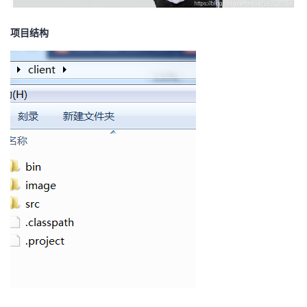
我
注
的
开
项目结构
的
Programs
发
支
者
持
学
我
堂
的
我
我
技
的
的
我
术
云
课
的
我
支
声
程
认
的
我