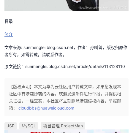
我
注
的
开
的
Programs
发
目录
简介
支
者
文章来源: sunmenglei.blog.csdn.net，作者：孙叫兽，版权归原作
持
学
者所有，如需转载，请联系作者。
我
堂
原文链接：sunmenglei.blog.csdn.net/article/details/113128110
的
我
我
【版权声明】本文为华为云社区用户转载文章，如果您发现本
技
的
社区中有涉嫌抄袭的内容，欢迎发送邮件进行举报，并提供相
的
我
关证据，一经查实，本社区将立刻删除涉嫌侵权内容，举报邮
术
云
箱：
课
的
我
cloudbbs@huaweicloud.com
支
声
程
认
的
我
JSP
MySQL
项目管理 ProjectMan