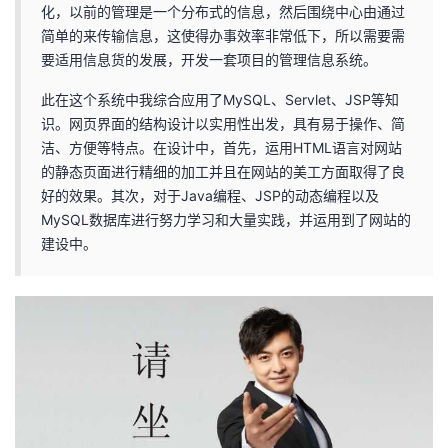
化，以前的管理是一个分布式的信息，然后围绕中心由通过
者
简单的来传输信息，这使得办事效率非常低下，所以需要需
要适用信息货的发展，开发一套项目的管理信息系统。
我
此在这个系统中我综合应用了MySQL、Servlet、JSP等知
识。网页界面的结构设计以实用性出发，具有易于操作、简
的
我
洁、方便等特点。在设计中，首先，运用HTML语言对网站
的静态页面进行精细的加工并且在网站的美工方面取得了良
博
的
我
好的效果。其次，对于Java编程、JSP的动态编程以及
MySQL数据库进行努力学习和大量实践，并运用到了网站的
客
论
的
我
建设中。
坛
圈
的
我
子
直
的
我
我
播
活
的
我
动
关
的