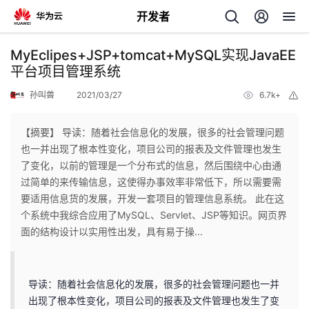
开发者
返
MyEclipes+JSP+tomcat+MySQL实现JavaEE
回
平台项目管理系统
孙叫兽
2021/03/27
6.7k+
举
报
【摘要】 导读：随着社会信息化的发展，很多的社会管理问题
也一并出现了根本性变化，项目公司的报表及文件管理也发生
个
了变化，以前的管理是一个分布式的信息，然后围绕中心由通
过简单的来传输信息，这使得办事效率非常低下，所以需要需
我
人
要适用信息货的发展，开发一套项目的管理信息系统。 此在这
个系统中我综合应用了MySQL、Servlet、JSP等知识。网页界
的
主
面的结构设计以实用性出发，具有易于操...
开
页
导读：随着社会信息化的发展，很多的社会管理问题也一并
发
出现了根本性变化，项目公司的报表及文件管理也发生了变