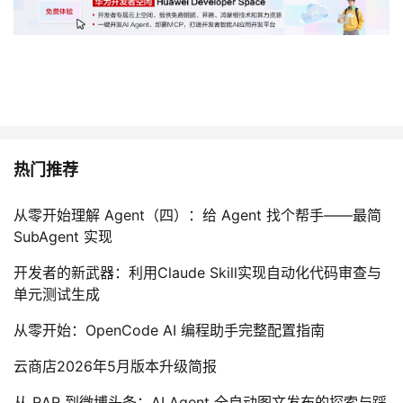
持
建
证
实
的
议
验
收
藏
热门推荐
从零开始理解 Agent（四）：给 Agent 找个帮手——最简
SubAgent 实现
开发者的新武器：利用Claude Skill实现自动化代码审查与
单元测试生成
从零开始：OpenCode AI 编程助手完整配置指南
云商店2026年5月版本升级简报
从 RAR 到微博头条：AI Agent 全自动图文发布的探索与踩