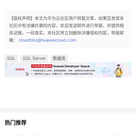
我
注
的
开
【版权声明】本文为华为云社区用户转载文章，如果您发现本
的
Programs
发
社区中有涉嫌抄袭的内容，欢迎发送邮件进行举报，并提供相
关证据，一经查实，本社区将立刻删除涉嫌侵权内容，举报邮
支
者
箱：
cloudbbs@huaweicloud.com
持
学
SQL
SQL Server
数据库
我
堂
的
我
我
技
的
的
我
术
云
课
的
我
热门推荐
支
声
程
认
的
我