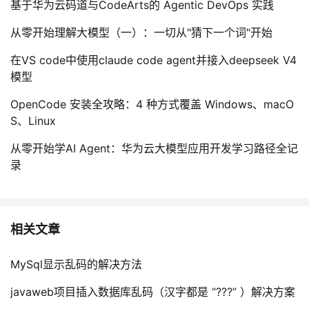
基于华为云码道与CodeArts的 Agentic DevOps 实践
持
建
证
实
的
从零开始理解大模型（一）：一切从"猜下一个词"开始
议
验
收
在VS code中使用claude code agent并接入deepseek V4
藏
模型
OpenCode 安装全攻略：4 种方式覆盖 Windows、macO
S、Linux
从零开始学AI Agent：华为云大模型应用开发学习路径全记
录
相关文章
MySql显示乱码的解决方法
javaweb项目插入数据库乱码（汉字都是 “???” ）解决方案