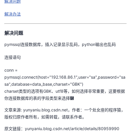
解决问题
者
解决办法
我
解决问题
的
我
pymssql连接数据库，插入记录显示乱码，python输出也乱码
博
的
我
连接语句
客
论
的
我
conn =
pymssql.connect(host="192.168.86.1",user="sa",password="sa
坛
圈
的
我
sa",database=data_base,charset="GBK")
charset类型的选项有GBK、utf8等，如何选择非常重要，这要根据
子
直
的
我
你连接数据库的表的字段类型来选择࿰
我
播
活
的
文章来源: yunyaniu.blog.csdn.net，作者：一个处女座的程序猿，
版权归原作者所有，如需转载，请联系作者。
我
动
关
的
原文链接：yunyaniu.blog.csdn.net/article/details/80959990