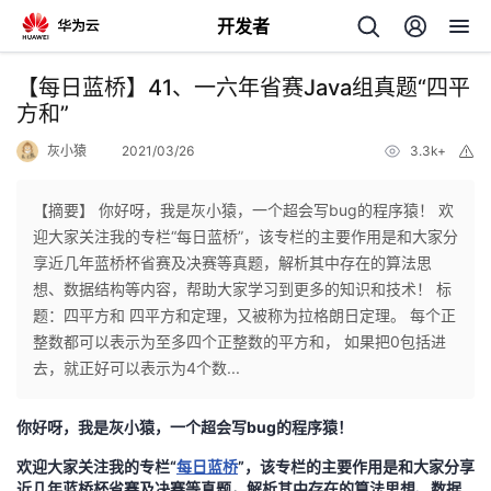
开发者
返
【每日蓝桥】41、一六年省赛Java组真题“四平
回
方和”
灰小猿
2021/03/26
3.3k+
举
报
【摘要】 你好呀，我是灰小猿，一个超会写bug的程序猿！ 欢
迎大家关注我的专栏“每日蓝桥”，该专栏的主要作用是和大家分
个
享近几年蓝桥杯省赛及决赛等真题，解析其中存在的算法思
想、数据结构等内容，帮助大家学习到更多的知识和技术！ 标
我
人
题：四平方和 四平方和定理，又被称为拉格朗日定理。 每个正
整数都可以表示为至多四个正整数的平方和， 如果把0包括进
的
主
去，就正好可以表示为4个数...
开
页
你好呀，我是灰小猿，一个超会写bug的程序猿！
欢迎大家关注我的专栏“
每日蓝桥
”，该专栏的主要作用是和大家分享
发
近几年蓝桥杯省赛及决赛等真题，解析其中存在的算法思想、数据