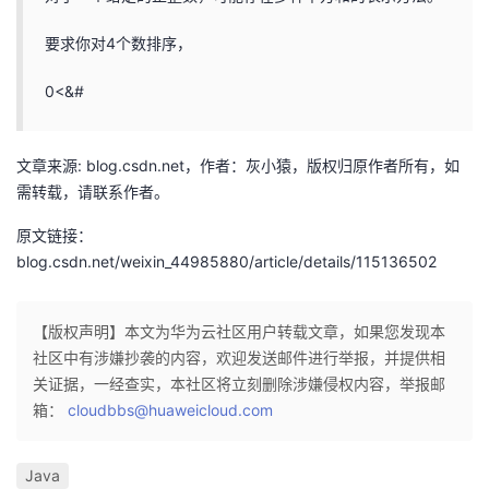
我
注
的
开
要求你对4个数排序，
的
Programs
发
0<&#
支
者
文章来源: blog.csdn.net，作者：灰小猿，版权归原作者所有，如
持
学
需转载，请联系作者。
原文链接：
我
堂
blog.csdn.net/weixin_44985880/article/details/115136502
的
我
我
【版权声明】本文为华为云社区用户转载文章，如果您发现本
技
的
的
我
社区中有涉嫌抄袭的内容，欢迎发送邮件进行举报，并提供相
关证据，一经查实，本社区将立刻删除涉嫌侵权内容，举报邮
术
云
课
的
我
箱：
cloudbbs@huaweicloud.com
支
声
程
认
的
我
Java