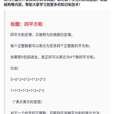
结构等内容，帮助大家学习到更多的知识和技术！
者
我
标题：四平方和
的
我
四平方和定理，又被称为拉格朗日定理。
博
的
我
每个正整数都可以表示为至多四个正整数的平方和，
如果把0包括进去，就正好可以表示为4个数的平方和。
客
论
的
我
比如：
坛
圈
的
我
5=0^2+0^2+1^2+2^2
子
直
的
我
7=1^2+1^2+1^2+2^2
我
播
活
的
（^表示乘方的意思）
我
动
关
的
对于一个给定的正整数，可能存在多种平方和的表示方法。