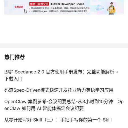
持
建
证
实
的
议
验
收
藏
热门推荐
即梦 Seedance 2.0 官方使用手册发布：完整功能解析 +
下载入口
码道Spec-Driven模式快速开发托业听力英语学习应用
OpenClaw 案例参考-会议纪要总结-从3小时到10分钟：Op
enClaw 如何用 AI 智能体搞定会议纪要
从零开始写好 Skill（三）：手把手写你的第一个 Skill