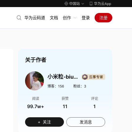
中国站
华为云App
华为云码道
文档
创作
登录
注册
关于作者
小米粒-biubiubiu
博客：
156
粉丝：
3
阅读
获赞
评论
99.7w+
11
1
+ 关注
发消息