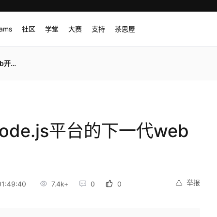
rams
社区
学堂
大赛
支持
茶思屋
框架）
node.js平台的下一代web
举报
1:49:40
7.4k+
0
0