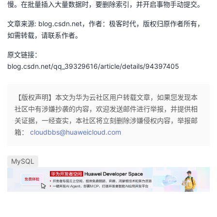
慢。在批量插入大量数据时，要删除索引，并开启事物手动提交。
持
建
证
实
的
文章来源: blog.csdn.net，作者：极客时代，版权归原作者所有，
议
验
收
如需转载，请联系作者。
藏
原文链接：
blog.csdn.net/qq_39329616/article/details/94397405
【版权声明】本文为华为云社区用户转载文章，如果您发现本
社区中有涉嫌抄袭的内容，欢迎发送邮件进行举报，并提供相
关证据，一经查实，本社区将立刻删除涉嫌侵权内容，举报邮
箱：
cloudbbs@huaweicloud.com
MySQL