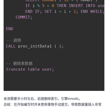
我
注
的
开
IF
 i 
%
5
=
0
THEN
INSERT
INTO
user
END
IF
;
SET
 i 
=
 i 
+
1
;
END
WHILE
;
的
Programs
发
COMMIT
;
支
END
者
持
-- 调用
学
CALL
 proc_initData1 
(
)
;
我
堂
-- 删除表数据
的
我
我
truncate
table
user
;
技
的
的
我
术
云
课
的
我
亲测需要半小时左右，前提删除索引，引擎innodb。
支
声
程
认
的
我
总结：在开始编写时并未使用事物手动提交，导致数据量插入非常