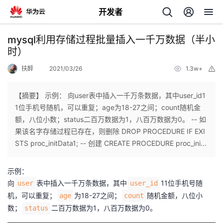
开发者
返
mysql利用存储过程批量插入一千万数据（半小
回
时）
扶醉
2021/03/26
1.3w+
举
报
【摘要】 示例： 向user表中插入一千万条数据，其中user_id1
1位手机号随机，可以重复；age为18-27之间；count随机金
个
额，八位小数；status二百万数据为1，八百万数据为0。 -- 如
果该名字存储过程已存在，则删除 DROP PROCEDURE IF EXI
我
人
STS proc_initData1; -- 创建 CREATE PROCEDURE proc_ini...
的
主
示例：
向
表中插入一千万条数据，其中
11位手机号随
user
user_id
开
页
机，可以重复；
为18-27之间；
随机金额，八位小
age
count
数；
二百万数据为1，八百万数据为0。
status
发