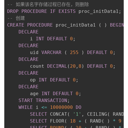
-- 如果该名字存储过程已存在，则删除
者
DROP
PROCEDURE
IF
EXISTS
 proc_initData1
;
-- 创建
我
CREATE
PROCEDURE
 proc_initData1 
(
)
BEGIN
DECLARE
的
我
		i 
INT
DEFAULT
0
;
DECLARE
博
的
我
		uid 
VARCHAR
(
255
)
DEFAULT
0
;
DECLARE
客
论
的
我
		count 
DECIMAL
(
20
,
8
)
DEFAULT
0
;
DECLARE
坛
圈
的
我
		op 
INT
DEFAULT
0
;
DECLARE
子
直
的
我
		age 
INT
DEFAULT
0
;
START
TRANSACTION
;
我
播
活
的
WHILE
 i 
<=
10000000
DO
SELECT
 CONCAT
(
'1'
,
 CEILING
(
 RAND
(
我
动
关
的
SELECT
 FLOOR
(
18
+
(
 RAND
(
)
*
9
)
SELECT
ROUND
(
(
10
+
(
 RAND
(
)
*
1