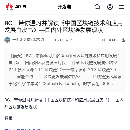
开发者
返
BC：带你温习并解读《中国区块链技术和应用
回
发展白皮书》—国内外区块链发展现状
一个处女座的程序猿
2021/03/26
4.6k+
举
报
【摘要】 BC：带你温习并解读《中国区块链技术和应用发展白
皮书》—国内外区块链发展现状 目录 区块链发展演进路径
个
2.1.1 技术来源 2.1.2 区块链1.0——数字货币 2.1.3 区块链2.0
——智能合约 区块链发展演进路径 区块链技术起源
我
人
于化名为“中本聪”（Satoshi Nakamoto）的学者在2008...
我
的
主
BC：带你温习并解读《中国区块链技术和应用发展白皮书》—国内
外区块链发展现状
我
的
开
页
目录
我
的
开
发