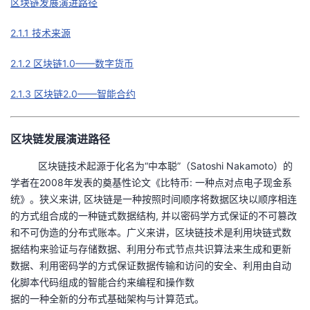
区块链发展演进路径
的
Programs
发
者
2.1.1 技术来源
支
者
我
2.1.2 区块链1.0——数字货币
持
学
的
我
2.1.3 区块链2.0——智能合约
我
堂
博
的
我
区块链发展演进路径
的
我
客
论
的
我
我
区块链技术起源于化名为“中本聪”（Satoshi Nakamoto）的
学者在2008年发表的奠基性论文《比特币: 一种点对点电子现金系
技
的
坛
圈
的
我
的
我
统》。狭义来讲, 区块链是一种按照时间顺序将数据区块以顺序相连
的方式组合成的一种链式数据结构, 并以密码学方式保证的不可篡改
术
云
子
直
的
我
课
的
我
和不可伪造的分布式账本。广义来讲，区块链技术是利用块链式数
据结构来验证与存储数据、利用分布式节点共识算法来生成和更新
支
声
播
活
的
程
认
的
我
数据、利用密码学的方式保证数据传输和访问的安全、利用由自动
化脚本代码组成的智能合约来编程和操作数
持
建
动
关
证
实
的
据的一种全新的分布式基础架构与计算范式。