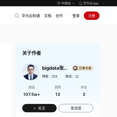
中国站
华为云App
华为云码道
文档
创作
登录
注册
关于作者
bigdata张凯翔
博客：
209
粉丝：
22
阅读
获赞
评论
107.5w+
13
3
+ 关注
发消息