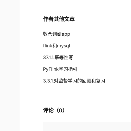
作者其他文章
数仓调研app
flink和mysql
37.1.1.幂等性写
PyFlink学习指引
3.3.1.对监督学习的回顾和复习
评论（
0
）