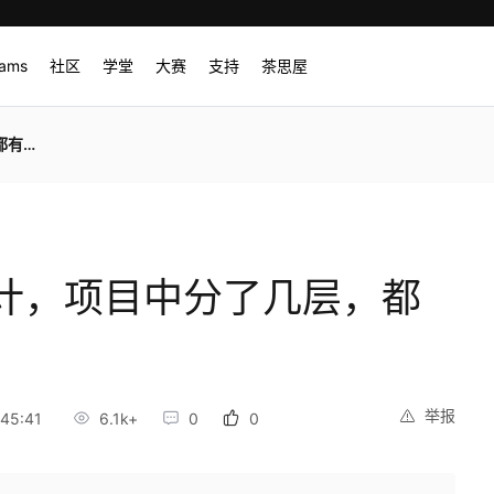
rams
社区
学堂
大赛
支持
茶思屋
什么
设计，项目中分了几层，都
举报
45:41
6.1k+
0
0