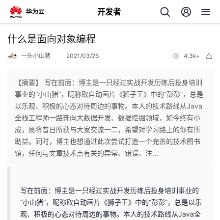
开发者
返
什么是面向对象编程
回
一头小山猪
2021/03/26
4.3k+
举
报
【摘要】 写在前面：博主是一只经过实战开发历练后投身培训
事业的“小山猪”，昵称取自动画片《狮子王》中的“彭彭”，总是
以乐观、积极的心态对待周边的事物。本人的技术路线从Java
个
全栈工程师一路奔向大数据开发、数据挖掘领域，如今终有小
成，愿将昔日所获与大家交流一二，希望对学习路上的你有所
我
人
助益。同时，博主也想通过此次尝试打造一个完善的技术图书
馆，任何与文章技术点有关的异常、错误、注...
我
的
主
我
的
开
页
写在前面：博主是一只经过实战开发历练后投身培训事业的
“小山猪”，昵称取自动画片《狮子王》中的“彭彭”，总是以乐
我
的
开
发
观、积极的心态对待周边的事物。本人的技术路线从Java全