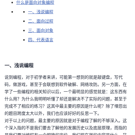
什么是面向对象编程
议
注
验
收
一、浅说编程
藏
二、面向过程
三、面向对象
四、代表语言
一、浅说编程
说到编程，对于初学者来讲，可能第一想到的就是敲键盘，写代
码，做游戏，甚至于会联想到软件破解、网络攻防。另一方面，在
学了一些编程的相关知识以后，一个最明显的感觉就是：这东西有
什么用？为什么我明明听懂了却还是解决不了实际的问题，甚至于
完成不了相应的练习？这其中最主要的原因是什么呢？除了埋怨出
的题目跨度太大以外，我们也应该好好的反思一下。
对于以上的问题，最主要的原因就是对于编程了解的不够深入。这
个深入指的不是我们要去了解他的发展历史以及底层原理，而指的
是我们要对编程有一个明确的定位，我们现在学的内容是什么，又