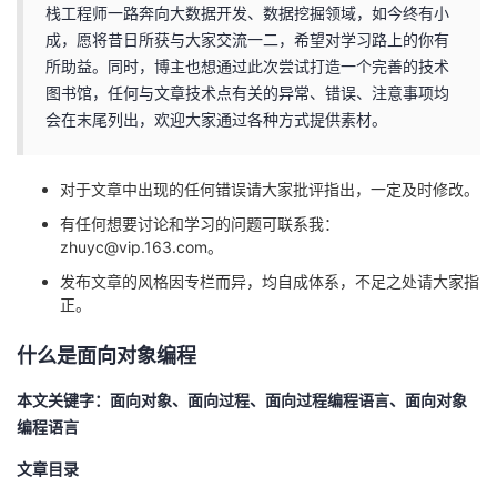
栈工程师一路奔向大数据开发、数据挖掘领域，如今终有小
的
Programs
发
者
成，愿将昔日所获与大家交流一二，希望对学习路上的你有
所助益。同时，博主也想通过此次尝试打造一个完善的技术
支
者
我
图书馆，任何与文章技术点有关的异常、错误、注意事项均
会在末尾列出，欢迎大家通过各种方式提供素材。
持
学
的
我
对于文章中出现的任何错误请大家批评指出，一定及时修改。
我
堂
博
的
我
有任何想要讨论和学习的问题可联系我：
zhuyc@vip.163.com。
的
我
客
论
的
我
我
发布文章的风格因专栏而异，均自成体系，不足之处请大家指
技
的
正。
坛
圈
的
我
的
我
什么是面向对象编程
术
云
子
直
的
我
课
的
我
本文关键字：面向对象、面向过程、面向过程编程语言、面向对象
支
声
播
活
的
程
认
的
我
编程语言
持
建
动
关
证
实
的
文章目录