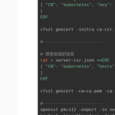
{ "CN": "kubernetes", "key": 
}

EOF
cfssl gencert -initca ca-csr.
#-----------------------
# 颁发给组织信息 
cat
>
 server-csr.json 
<<
EOF

{ "CN": "kubernetes", "hosts"
}

EOF
cfssl gencert -ca
=
ca.pem -ca-
#-----------------------
openssl pkcs12 -export -in se