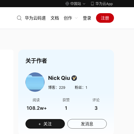
中国站
华为云App
华为云码道
文档
创作
登录
注册
关于作者
Nick Qiu
博客：
229
粉丝：
1
阅读
获赞
评论
108.2w+
1
3
+ 关注
发消息