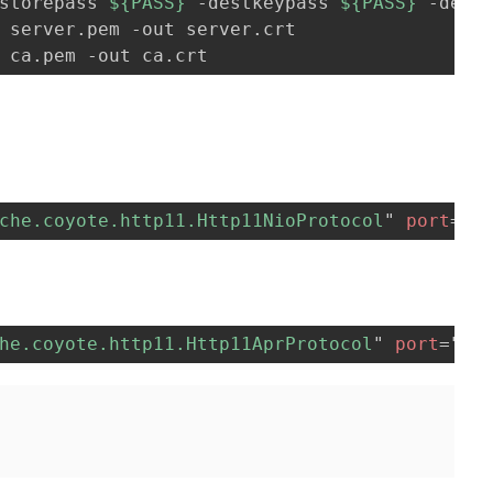
storepass 
${PASS}
 -destkeypass 
${PASS}
 -dest
 server.pem -out server.crt

che.coyote.http11.Http11NioProtocol
"
port
=
"
8
he.coyote.http11.Http11AprProtocol
"
port
=
"
84