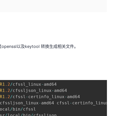
penssl以及keytool 转换生成相关文件。
R1
.2
/
cfssl_linux
-
amd64

R1
.2
/
cfssljson_linux
-
amd64

R1
.2
/
cfssl
-
certinfo_linux
-
amd64

cfssljson_linux
-
amd64 cfssl
-
certinfo_linux
-
am
ocal
/
bin
/
cfssl

sr
/
local
/
bin
/