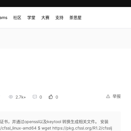
rams
社区
学堂
大赛
支持
茶思屋
举报
7
2.7k+
0
0
书，并通过openssl以及keytool 转换生成相关文件。 安装
/cfssl_linux-amd64 $ wget https://pkg.cfssl.org/R1.2/cfsslj