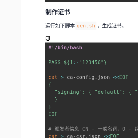
制作证书
运行如下脚本
，生成证书。
gen.sh
#!/bin/bash
PASS
=
${1
:-
"123456"}
cat
>
 ca-config.json 
<<
EOF

{

  "signing": { "default": { "
  }

}

EOF
# 颁发者信息 CN - 一般名词，O - 
cat
>
 ca-csr.json 
<<
EOF
