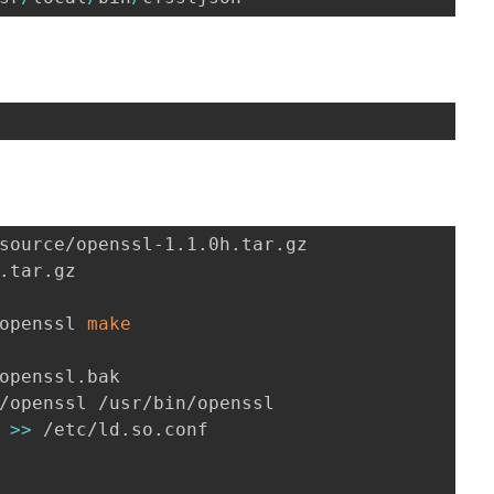
openssl 
make
>>
 /etc/ld.so.conf
