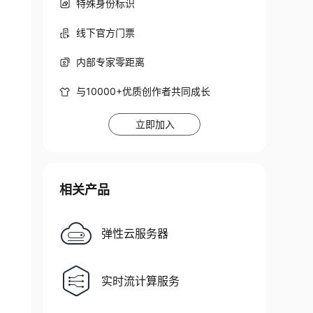
特殊身份标识
 "C": "CN", "L": "Beijing", "ST": "Beijing", 
线下官方门票
内部专家零距离
与10000+优质创作者共同成长
立即加入
1", "192.168.3.92", "10.10.10.1", "kubernete
相关产品
弹性云服务器
le
=
kubernetes server-csr.json 
|
 cfssljson -bar
实时流计算服务
k12 -name serverkey -passout pass:
${PASS}