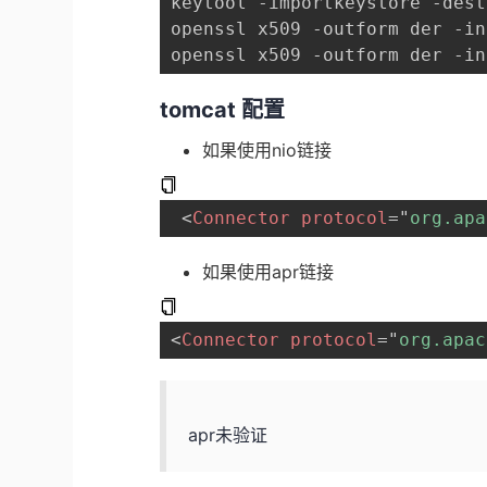
keytool -importkeystore -dest
openssl x509 -outform der -in
tomcat 配置
如果使用nio链接
<
Connector
protocol
=
"
org.apa
如果使用apr链接
<
Connector
protocol
=
"
org.apac
apr未验证