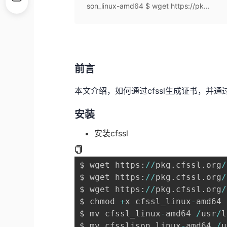
son_linux-amd64 $ wget https://pk...
前言
本文介绍，如何通过cfssl生成证书，并通过o
安装
安装cfssl
$ wget https
:
/
/
pkg
.
cfssl
.
org
/
$ wget https
:
/
/
pkg
.
cfssl
.
org
/
$ wget https
:
/
/
pkg
.
cfssl
.
org
/
$ chmod 
+
x cfssl_linux
-
amd64 
$ mv cfssl_linux
-
amd64 
/
usr
/
l
$ mv cfssljson_linux
-
amd64 
/
u