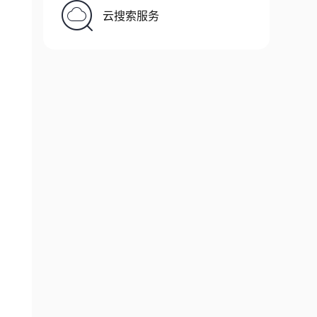
keystore server.keystore -srckeystore server.
云搜索服务
443
"
maxThreads
=
"
200
"
scheme
=
"
https
"
secure
=
"
43
"
maxThreads
=
"
200
"
scheme
=
"
https
"
secure
=
"
t