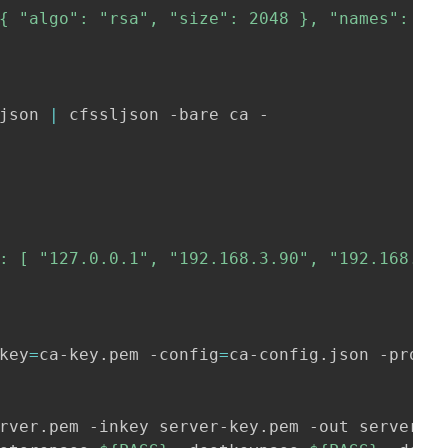
{ "algo": "rsa", "size": 2048 }, "names": [ {
json 
|
 cfssljson -bare ca -

: [ "127.0.0.1", "192.168.3.90", "192.168.3.9
key
=
ca-key.pem -config
=
ca-config.json -profi
rver.pem -inkey server-key.pem -out server.p