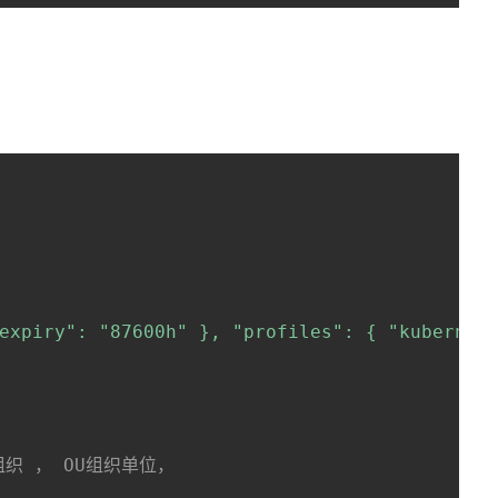
expiry": "87600h" }, "profiles": { "kubernete
组织 ， OU组织单位，