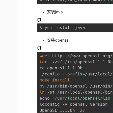
安装java
安装openssl
wget
tar
cd
 openssl-1.1.0h

./config --prefix
=
/usr/local/
make
install
mv
ln
echo
"/usr/local/openssl/lib"
ldconfig -v openssl version

OpenSSL 
1.1
.0h  
27