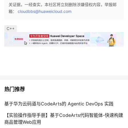
持
建
证
实
的
关证据，一经查实，本社区将立刻删除涉嫌侵权内容，举报邮
箱：
cloudbbs@huaweicloud.com
议
验
收
C++
藏
热门推荐
基于华为云码道与CodeArts的 Agentic DevOps 实践
【实验操作指导手册】基于CodeArts代码智能体-快速构建
商品管理Web应用