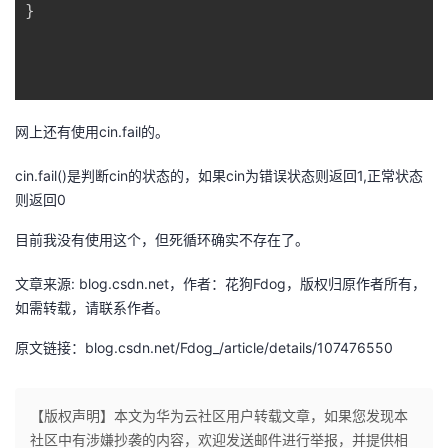
}
我
注
的
开
的
Programs
发
支
者
网上还有使用cin.fail的。
持
学
cin.fail()是判断cin的状态的，如果cin为错误状态则返回1,正常状态
则返回0
我
堂
目前我没有使用这个，但死循环确实不存在了。
的
我
我
文章来源: blog.csdn.net，作者：花狗Fdog，版权归原作者所有，
如需转载，请联系作者。
技
的
的
我
原文链接：blog.csdn.net/Fdog_/article/details/107476550
术
云
课
的
我
支
声
程
认
的
我
【版权声明】本文为华为云社区用户转载文章，如果您发现本
社区中有涉嫌抄袭的内容，欢迎发送邮件进行举报，并提供相