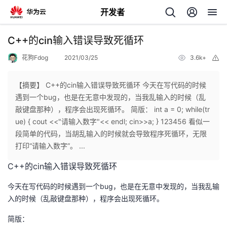
开发者
返
C++的cin输入错误导致死循环
回
花狗Fdog
2021/03/25
3.6k+
举
报
【摘要】 C++的cin输入错误导致死循环 今天在写代码的时候
遇到一个bug，也是在无意中发现的，当我乱输入的时候（乱
敲键盘那种），程序会出现死循环。 简版： int a = 0; while(tr
个
ue) { cout <<"请输入数字"<< endl; cin>>a; } 123456 看似一
段简单的代码，当胡乱输入的时候就会导致程序死循环，无限
我
人
打印“请输入数字”。 ...
C++的cin输入错误导致死循环
的
主
今天在写代码的时候遇到一个bug，也是在无意中发现的，当我乱输
开
页
入的时候（乱敲键盘那种），程序会出现死循环。
简版：
发