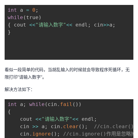
int
 a 
=
0
;
者
while
(
true
)
{
 cout 
<<
"请输入数字"
<<
 endl
;
 cin
>>
a
;
我
}
的
我
博
的
我
看似一段简单的代码，当胡乱输入的时候就会导致程序死循环，无
客
论
的
我
限打印“请输入数字”。
坛
圈
的
我
解决方法如下：
子
直
的
我
int
 a
;
while
(
cin
.
fail
(
)
)
{
我
播
活
的
	cout 
<<
"请输入数字"
<<
 endl
;
	cin 
>>
 a
;
 cin
.
clear
(
)
;
//cin.clear
我
动
关
的
	cin
.
ignore
(
)
;
//cin.ignore()作用是忽