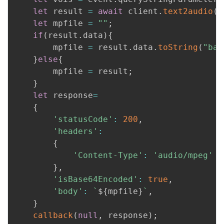
let
 result 
=
await
 client
.
text2audio
(
v
let
 mpfile 
=
""
;
if
(
result
.
data
)
{
		mpfile 
=
 result
.
data
.
toString
(
"bas
}
else
{
		mpfile 
=
 result
;
}
let
 response
=
{
'statusCode'
:
200
,
'headers'
:
{
'Content-Type'
:
'audio/mpeg'
}
,
'isBase64Encoded'
:
true
,
'body'
:
`
${
mpfile
}
`
,
}
callback
(
null
,
 response
)
;