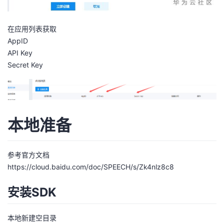
持
建
证
实
的
议
在应用列表获取
验
收
AppID
API Key
藏
Secret Key
本地准备
参考官方文档
https://cloud.baidu.com/doc/SPEECH/s/Zk4nlz8c8
安装SDK
本地新建空目录