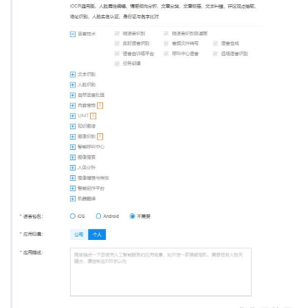
我
注
的
开
的
Programs
发
支
者
持
学
我
堂
的
我
我
技
的
的
我
术
云
课
的
我
支
声
程
认
的
我