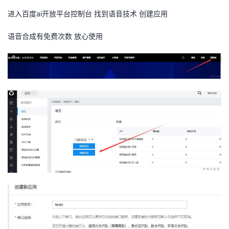
进入百度ai开放平台控制台 找到语音技术 创建应用
者
语音合成有免费次数 放心使用
我
的
我
博
的
我
客
论
的
我
坛
圈
的
我
子
直
的
我
我
播
活
的
我
动
关
的