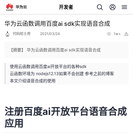
开发者
返
华为云函数调用百度ai sdk实现语音合成
回
代码哈士奇
2021/03/24
1w+
举
报
【摘要】 华为云函数调用百度ai sdk实现语音合成
使用云函数调用百度ai开放平台的各种sdk
个
云函数环境为 nodejs12.13如果不会创建 参考之前的博客
本文介绍语音合成的使用
我
人
的
主
注册百度ai开放平台语音合成
开
页
应用
发