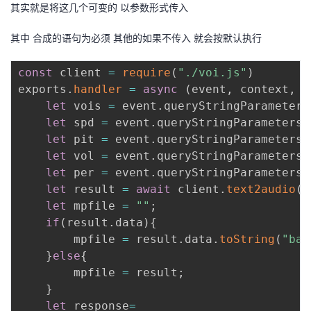
其实就是将这几个可变的 以参数形式传入
其中 合成的语句为必须 其他的如果不传入 就会按默认执行
const
 client 
=
require
(
"./voi.js"
)
exports
.
handler
=
async
(
event
,
 context
,
 c
let
 vois 
=
 event
.
queryStringParameters
let
 spd 
=
 event
.
queryStringParameters
.
let
 pit 
=
 event
.
queryStringParameters
.
let
 vol 
=
 event
.
queryStringParameters
.
let
 per 
=
 event
.
queryStringParameters
.
let
 result 
=
await
 client
.
text2audio
(
v
let
 mpfile 
=
""
;
if
(
result
.
data
)
{
		mpfile 
=
 result
.
data
.
toString
(
"bas
}
else
{
		mpfile 
=
 result
;
}
let
 response
=