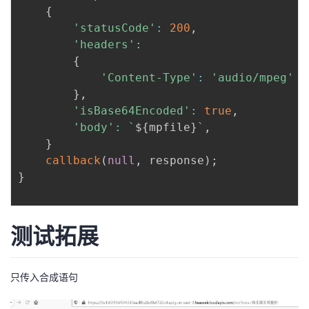
{
'statusCode'
:
200
,
'headers'
:
{
'Content-Type'
:
'audio/mpeg'
}
,
'isBase64Encoded'
:
true
,
'body'
:
`
${
mpfile
}
`
,
}
callback
(
null
,
 response
)
;
}
测试拓展
只传入合成语句