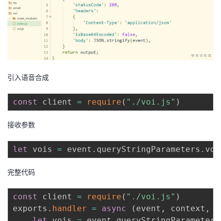
引入语音合成
const
 client 
=
require
(
"./voi.js"
)
接收参数
let
 vois 
=
 event
.
queryStringParameters
.
voi
完整代码
const
 client 
=
require
(
"./voi.js"
)
exports
.
handler
=
async
(
event
,
 context
,
 c
let
 vois 
=
 event
.
queryStringParameters