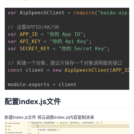
var
 AipSpeechClient 
=
require
(
"baidu-aip-s
// 设置APPID/AK/SK
var
APP_ID
=
"你的 App ID"
;
var
API_KEY
=
"你的 Api Key"
;
var
SECRET_KEY
=
"你的 Secret Key"
;
// 新建一个对象，建议只保存一个对象调用服务接口
const
 client 
=
new
AipSpeechClient
(
APP_ID
,
module
.
exports 
=
配置index.js文件
新建index.js文件 将云函数index.js内容复制进来