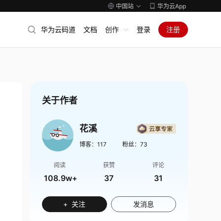
中国站
华为云App
华为云码道
文档
创作
登录
注册
关于作者
花溪
博客：
117
粉丝：
73
阅读
获赞
评论
108.9w+
37
31
+ 关注
发消息