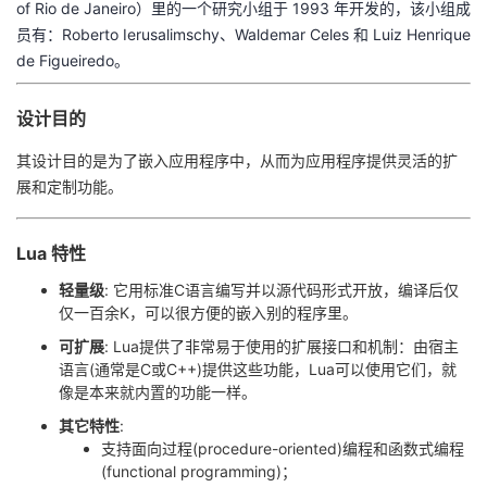
of Rio de Janeiro）里的一个研究小组于 1993 年开发的，该小组成
员有：Roberto Ierusalimschy、Waldemar Celes 和 Luiz Henrique
者
de Figueiredo。
我
设计目的
的
我
其设计目的是为了嵌入应用程序中，从而为应用程序提供灵活的扩
展和定制功能。
博
的
我
客
论
的
我
Lua 特性
轻量级
: 它用标准C语言编写并以源代码形式开放，编译后仅
坛
圈
的
我
仅一百余K，可以很方便的嵌入别的程序里。
可扩展
: Lua提供了非常易于使用的扩展接口和机制：由宿主
子
直
的
我
语言(通常是C或C++)提供这些功能，Lua可以使用它们，就
像是本来就内置的功能一样。
我
播
活
的
其它特性
:
支持面向过程(procedure-oriented)编程和函数式编程
我
动
关
的
(functional programming)；