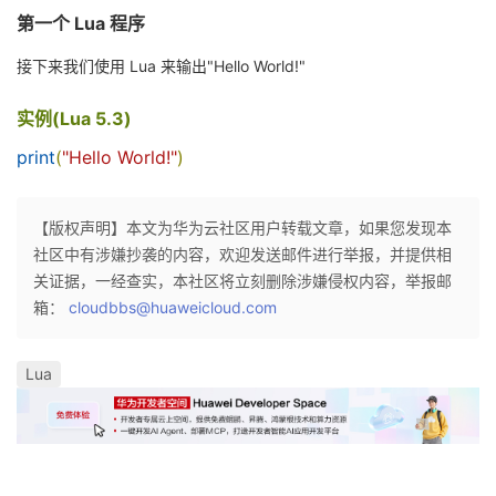
持
建
证
实
的
第一个 Lua 程序
议
接下来我们使用 Lua 来输出"Hello World!"
验
收
实例(Lua 5.3)
藏
print
(
"Hello World!"
)
【版权声明】本文为华为云社区用户转载文章，如果您发现本
社区中有涉嫌抄袭的内容，欢迎发送邮件进行举报，并提供相
关证据，一经查实，本社区将立刻删除涉嫌侵权内容，举报邮
箱：
cloudbbs@huaweicloud.com
Lua