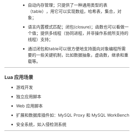
自动内存管理；只提供了一种通用类型的表
我
注
的
开
（table），用它可以实现数组，哈希表，集合，对
象；
的
Programs
发
语言内置模式匹配；闭包(closure)；函数也可以看做一
个值；提供多线程（协同进程，并非操作系统所支持的
支
者
线程）支持；
通过闭包和table可以很方便地支持面向对象编程所需
持
学
要的一些关键机制，比如数据抽象，虚函数，继承和重
载等。
我
堂
Lua 应用场景
的
我
我
游戏开发
技
的
的
我
独立应用脚本
Web 应用脚本
术
云
课
的
我
扩展和数据库插件如：MySQL Proxy 和 MySQL WorkBench
支
声
程
认
的
我
安全系统，如入侵检测系统