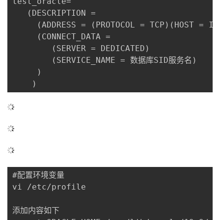
test_oracle=

   (DESCRIPTION =

     (ADDRESS = (PROTOCOL = TCP)(HOST = IP)
     (CONNECT_DATA =

        (SERVER = DEDICATED)

        (SERVICE_NAME = 数据库SID服务名)   

     )

    )
#配置环境变量

vi /etc/profile

添加内容如下
