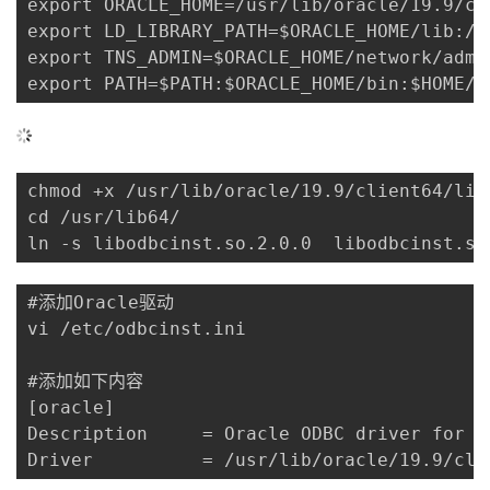
export ORACLE_HOME=/usr/lib/oracle/19.9/cli
export LD_LIBRARY_PATH=$ORACLE_HOME/lib:/u
export TNS_ADMIN=$ORACLE_HOME/network/admin
export PATH=$PATH:$ORACLE_HOME/bin:$HOME/b
chmod +x /usr/lib/oracle/19.9/client64/lib/
cd /usr/lib64/

#添加Oracle驱动

vi /etc/odbcinst.ini

#添加如下内容

[oracle]

Description     = Oracle ODBC driver for Or