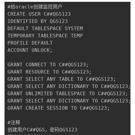
#给oracle创建监控用户

CREATE USER C##QGS123

IDENTIFIED BY QGS123

DEFAULT TABLESPACE SYSTEM

TEMPORARY TABLESPACE TEMP

PROFILE DEFAULT

ACCOUNT UNLOCK;

GRANT CONNECT TO C##QGS123;

GRANT RESOURCE TO C##QGS123;

GRANT SELECT ANY TABLE TO C##QGS123;

GRANT SELECT ANY DICTIONARY TO C##QGS123;

GRANT UNLIMITED TABLESPACE TO C##QGS123;

GRANT SELECT ANY DICTIONARY TO C##QGS123;

GRANT CREATE SESSION TO C##QGS123;

#注释

创建用户C##QGS，密码QGS123
