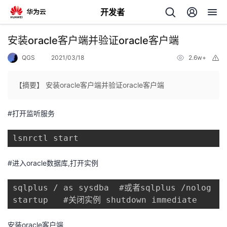
开发者
返
安装oracle客户端并验证oracle客户端
回
QGS
2021/03/18
2.6w+
举
报
【摘要】 安装oracle客户端并验证oracle客户端
#打开监听服务
个
lsnrctl start
我
人
#进入oracle数据库,打开实例
我
的
主
sqlplus / as sysdba  #或者sqlplus /nolog

我
的
开
页
startup   #关闭实例 shutdown immediate
我
的
开
发
安装oracle客户端