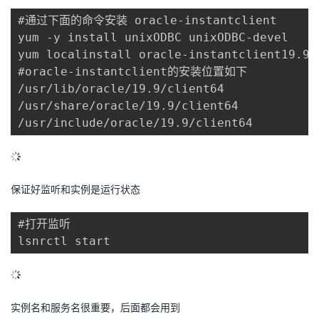
议
注
验
收
#通过下面的命令安装 oracle-instantclient

yum -y install unixODBC unixODBC-devel

藏
yum localinstall oracle-instantclient19.9-*
#oracle-instantclient的安装位置如下

/usr/lib/oracle/19.9/client64

/usr/share/oracle/19.9/client64

/usr/include/oracle/19.9/client64
保证好监听和实例是运行状态
#打开监听

lsnrctl start
实例名和服务名很重要，后面都会用到