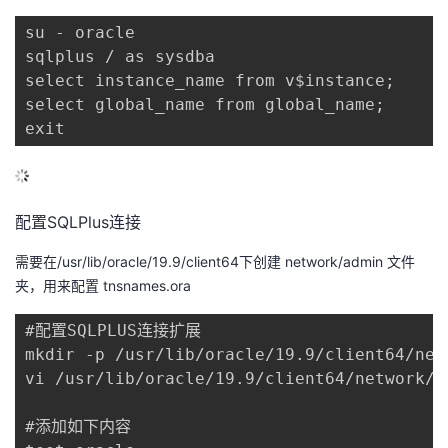
su - oracle

sqlplus / as sysdba

select instance_name from v$instance;

select global_name from global_name;

exit
配置SQLPlus连接
需要在/usr/lib/oracle/19.9/client64下创建 network/admin 文件
夹，用来配置 tnsnames.ora
#配置SQLPLUS连接扩展

mkdir -p /usr/lib/oracle/19.9/client64/netw
vi /usr/lib/oracle/19.9/client64/network/ad
#添加如下内容
