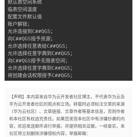
默认表空间系统

临表空间温度

配置文件默认值

账户解锁；

允许连接到C##QGS；

向C##QGS授予资源；

允许选择任意表给C##QGS；

允许选择任意字典到C##QGS；

向C##QGS授予无限表空间；

允许选择任意字典到C##QGS；

将创建会话权限授予C##QGS；
【声明】本内容来自华为云开发者社区博主，不代表华为云及
华为云开发者社区的观点和立场。转载时必须标注文章的来源
（华为云社区）、文章链接、文章作者等基本信息，否则作者
和本社区有权追究责任。如果您发现本社区中有涉嫌抄袭的内
容，欢迎发送邮件进行举报，并提供相关证据，一经查实，本
社区将立刻删除涉嫌侵权内容，举报邮箱：