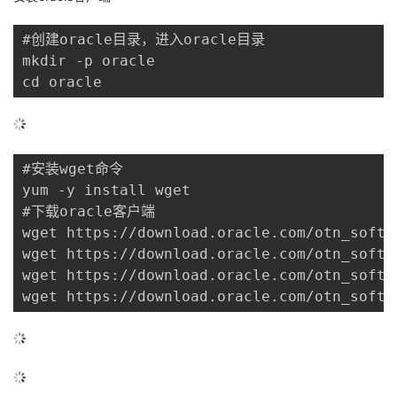
的
Programs
发
者
#创建oracle目录，进入oracle目录

mkdir -p oracle

支
者
我
cd oracle
持
学
的
我
我
堂
博
的
我
#安装wget命令

yum -y install wget

的
我
客
论
的
我
我
#下载oracle客户端

wget https://download.oracle.com/otn_softw
技
的
坛
圈
的
我
的
我
wget https://download.oracle.com/otn_softw
wget https://download.oracle.com/otn_softw
术
云
子
直
的
我
课
的
我
wget https://download.oracle.com/otn_softw
支
声
播
活
的
程
认
的
我
持
建
动
关
证
实
的