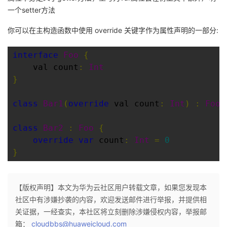
一个setter方法
你可以在主构造函数中使用 override 关键字作为属性声明的一部分:
interface
Foo
{
    val count
:
Int
}
class
Bar1
(
override
 val count
:
Int
)
:
Foo
class
Bar2
:
Foo
{
override
var
 count
:
Int
=
0
}
【版权声明】本文为华为云社区用户转载文章，如果您发现本
社区中有涉嫌抄袭的内容，欢迎发送邮件进行举报，并提供相
关证据，一经查实，本社区将立刻删除涉嫌侵权内容，举报邮
箱：
cloudbbs@huaweicloud.com