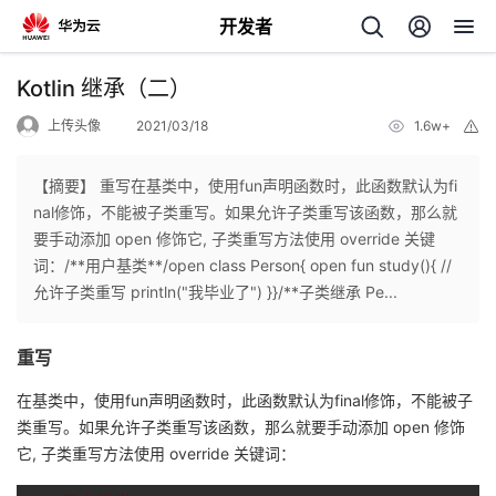
开发者
返
Kotlin 继承（二）
回
上传头像
2021/03/18
1.6w+
举
报
【摘要】 重写在基类中，使用fun声明函数时，此函数默认为fi
nal修饰，不能被子类重写。如果允许子类重写该函数，那么就
要手动添加 open 修饰它, 子类重写方法使用 override 关键
个
词：/**用户基类**/open class Person{ open fun study(){ //
允许子类重写 println("我毕业了") }}/**子类继承 Pe...
我
人
重写
的
主
在基类中，使用fun声明函数时，此函数默认为final修饰，不能被子
开
页
类重写。如果允许子类重写该函数，那么就要手动添加 open 修饰
它, 子类重写方法使用 override 关键词：
发