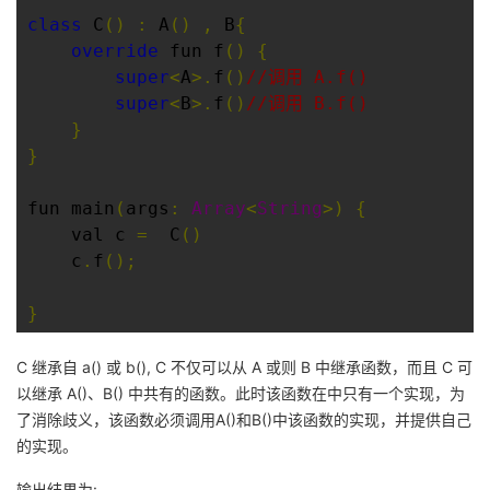
持
建
证
实
的
class
 C
()
:
 A
()
,
 B
{
override
 fun f
()
{
议
验
收
super
<
A
>.
f
()
//调用 A.f()
super
<
B
>.
f
()
//调用 B.f()
藏
}
}
fun main
(
args
:
Array
<
String
>)
{
    val c 
=
  C
()
    c
.
f
();
}
C 继承自 a() 或 b(), C 不仅可以从 A 或则 B 中继承函数，而且 C 可
以继承 A()、B() 中共有的函数。此时该函数在中只有一个实现，为
了消除歧义，该函数必须调用A()和B()中该函数的实现，并提供自己
的实现。
输出结果为: