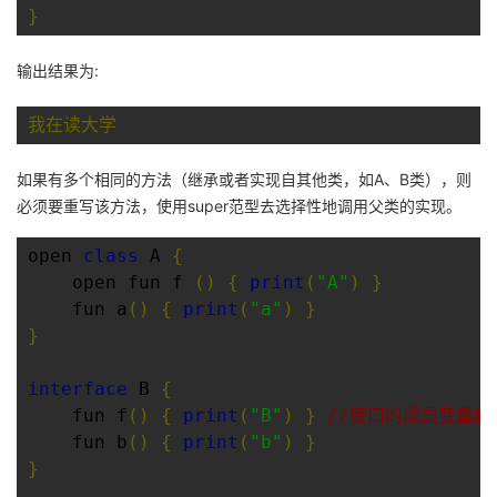
}
我
注
的
开
输出结果为:
的
Programs
发
我在读大学
支
者
如果有多个相同的方法（继承或者实现自其他类，如A、B类），则
持
学
必须要重写该方法，使用super范型去选择性地调用父类的实现。
我
堂
open 
class
 A 
{
    open fun f 
()
{
print
(
"A"
)
}
的
我
我
    fun a
()
{
print
(
"a"
)
}
}
技
的
的
我
interface
 B 
{
术
云
课
的
我
    fun f
()
{
print
(
"B"
)
}
//接口的成员变量默认
    fun b
()
{
print
(
"b"
)
}
支
声
程
认
的
我
}