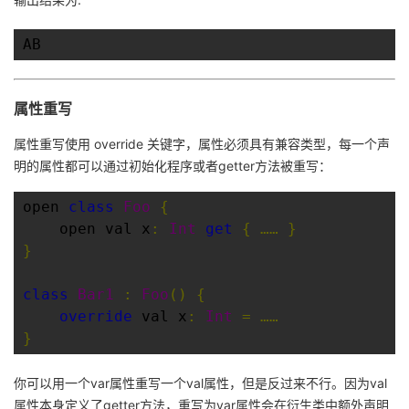
AB
属性重写
属性重写使用 override 关键字，属性必须具有兼容类型，每一个声
明的属性都可以通过初始化程序或者getter方法被重写：
open 
class
Foo
{
    open val x
:
Int
get
{
……
}
}
class
Bar1
:
Foo
()
{
override
 val x
:
Int
=
……
}
你可以用一个var属性重写一个val属性，但是反过来不行。因为val
属性本身定义了getter方法，重写为var属性会在衍生类中额外声明