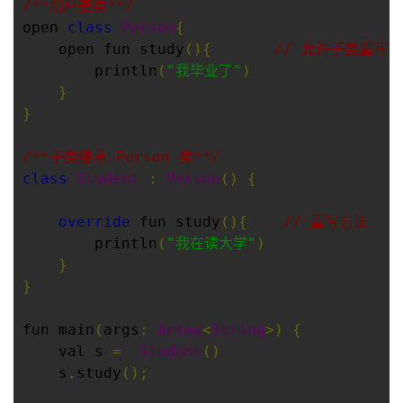
/**用户基类**/
open 
class
Person
{
者
    open fun study
(){
// 允许子类重写
        println
(
"我毕业了"
)
我
}
}
的
我
/**子类继承 Person 类**/
博
的
我
class
Student
:
Person
()
{
客
论
的
我
override
 fun study
(){
// 重写方法
        println
(
"我在读大学"
)
坛
圈
的
我
}
}
子
直
的
我
fun main
(
args
:
Array
<
String
>)
{
我
播
活
的
    val s 
=
Student
()
    s
.
study
();
我
动
关
的