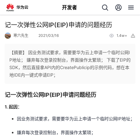
开发者
返
记一次弹性公网IP(EIP)申请的问题经历
回
寒六先生
2021/03/16
1.4w+
举
报
【摘要】 因业务测试要求，需要要华为云上申请一个临时公网I
P地址； 嫌弃每次登录控制台，界面操作太繁琐； 下载了EIP的
SDK，然后直接拿API内的CreatePublicip的示例代码，想在本
个
地IDE内一键式申请EIP；
我
人
记一次弹性公网IP(EIP)申请问题经历
我
的
主
1. 起因：
因业务测试要求，需要要华为云上申请一个临时公网IP地址；
我
的
开
页
嫌弃每次登录控制台，界面操作太繁琐；
我
的
开
发