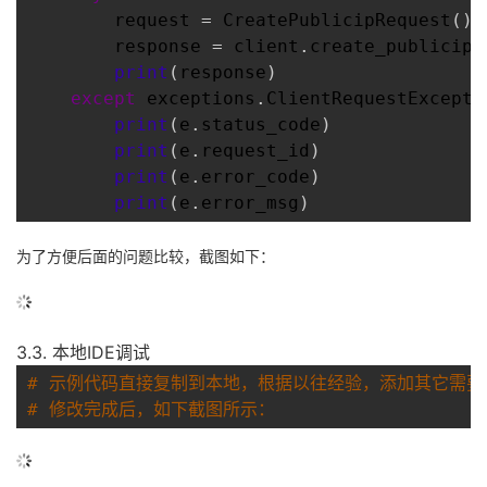
request
 = 
CreatePublicipRequest
()
response
 = 
client
.
create_publicip
(
print
(
response
)
except
exceptions
.
ClientRequestExcepti
print
(
e
.
status_code
)
print
(
e
.
request_id
)
print
(
e
.
error_code
)
print
(
e
.
error_msg
)
为了方便后面的问题比较，截图如下：
3.3. 本地IDE调试
# 示例代码直接复制到本地，根据以往经验，添加其它需要
# 修改完成后，如下截图所示：