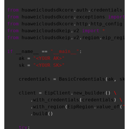
议
注
验
收
from
huaweicloudsdkcore
.
auth
.
credentials
i
from
huaweicloudsdkcore
.
exceptions
import
藏
from
huaweicloudsdkcore
.
http
.
http_config
i
from
huaweicloudsdkeip
.
v2
import
*
from
huaweicloudsdkeip
.
v2
.
region
.
eip_regio
if
__name__
 == 
"__main__"
:
ak
 = 
"<YOUR AK>"
sk
 = 
"<YOUR SK>"
credentials
 = 
BasicCredentials
(
ak
, 
sk
)
client
 = 
EipClient
.
new_builder
() 
\
        .
with_credentials
(
credentials
) 
\
        .
with_region
(
EipRegion
.
value_of
(
"c
        .
build
()
try
: