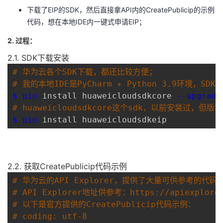
下载了EIP的SDK，然后直接拿API内的CreatePublicip的示例
的
Programs
发
者
代码，想在本地IDE内一键式申请EIP；
支
2. 过程：
者
我
2.1. SDK下载安装
持
学
的
我
# 华为云各个SDK下载，都还比较方便；
# 我的本地IDE是PyCharm + Python 3.9环境，SDK
我
堂
博
的
我
$ pip
 install huaweicloudsdkcore 
--upgrade
# huaweicloudsdkcore这个sdk，以前安装过，
的
我
客
论
的
我
我
$ pip
 install huaweicloudsdkeip
技
的
坛
圈
的
我
的
我
术
云
子
直
的
我
课
的
我
2.2. 获取CreatePublicip代码示例
# 华为云的API Explorer，提供了大量可供参考的代
支
声
播
活
的
程
认
的
我
# API Explorer地址供参考：https://apiexplorer.
# 以下是官方提供的CreatePublicip代码示例：
持
建
动
关
证
实
的
# coding: utf-8