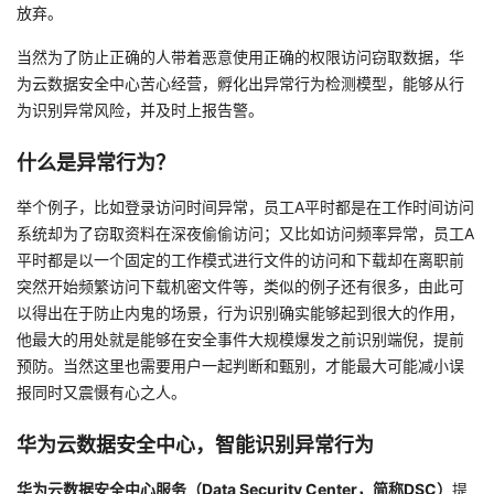
放弃。
者
当然为了防止正确的人带着恶意使用正确的权限访问窃取数据，华
为云数据安全中心苦心经营，孵化出异常行为检测模型，能够从行
我
为识别异常风险，并及时上报告警。
的
我
什么是异常行为？
博
的
我
举个例子，比如登录访问时间异常，员工A平时都是在工作时间访问
系统却为了窃取资料在深夜偷偷访问；又比如访问频率异常，员工A
客
论
的
我
平时都是以一个固定的工作模式进行文件的访问和下载却在离职前
突然开始频繁访问下载机密文件等，类似的例子还有很多，由此可
坛
圈
的
我
以得出在于防止内鬼的场景，行为识别确实能够起到很大的作用，
他最大的用处就是能够在安全事件大规模爆发之前识别端倪，提前
子
直
的
我
预防。当然这里也需要用户一起判断和甄别，才能最大可能减小误
报同时又震慑有心之人。
我
播
活
的
华为云数据安全中心，智能识别异常行为
我
动
关
的
华为云数据安全中心服务（Data Security Center，简称DSC）
提