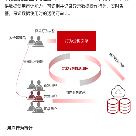
供数据使用审计能力，可识别并记录异常数据操作行为，实时告
我
注
的
开
警，保证数据使用时的透明可审计。
的
Programs
发
支
者
持
学
我
堂
的
我
我
技
的
的
我
术
云
课
的
我
支
声
程
认
的
我
·
用户行为审计