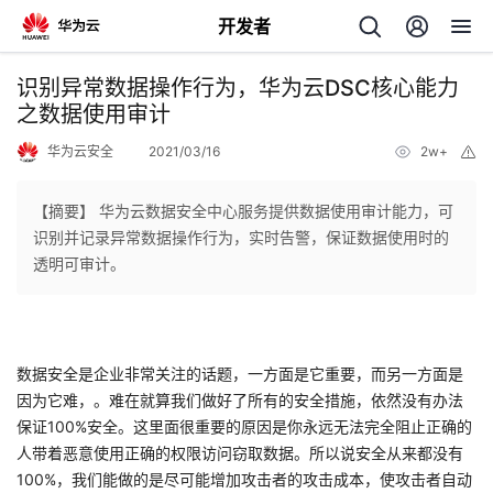
开发者
返
识别异常数据操作行为，华为云DSC核心能力
回
之数据使用审计
华为云安全
2021/03/16
2w+
举
报
【摘要】 华为云数据安全中心服务提供数据使用审计能力，可
识别并记录异常数据操作行为，实时告警，保证数据使用时的
个
透明可审计。
我
人
的
主
数据安全是企业非常关注的话题，一方面是它重要，而另一方面是
因为它难，。难在就算我们做好了所有的安全措施，依然没有办法
开
页
保证100%安全。这里面很重要的原因是你永远无法完全阻止正确的
人带着恶意使用正确的权限访问窃取数据。所以说安全从来都没有
发
100%，我们能做的是尽可能增加攻击者的攻击成本，使攻击者自动