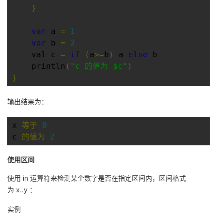
持
建
证
实
的
}
议
验
收
var
 a 
=
1
var
 b 
=
2
藏
    val c 
=
if
(
a
>=
b
)
 a 
else
 b

    println
(
"c 的值为 $c"
)
}
输出结果为：
x 
等于
0
c 
的值为
2
使用区间
使用 in 运算符来检测某个数字是否在指定区间内，区间格式
为
x..y
：
实例