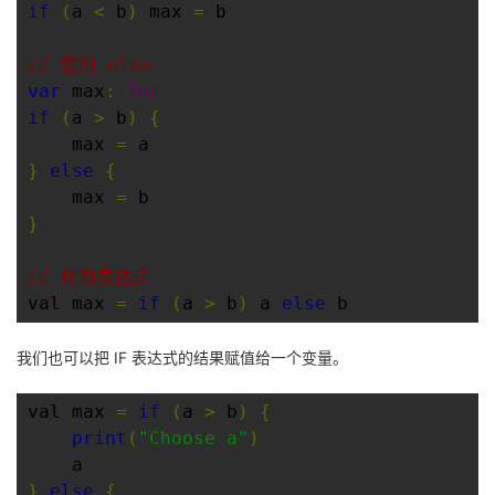
if
(
a 
<
 b
)
 max 
=
 b

者
// 使用 else 
var
 max
:
Int
我
if
(
a 
>
 b
)
{
    max 
=
的
我
}
else
{
    max 
=
博
的
我
}
客
论
的
我
// 作为表达式
val max 
=
if
(
a 
>
 b
)
 a 
else
 b
坛
圈
的
我
我们也可以把 IF 表达式的结果赋值给一个变量。
子
直
的
我
我
val max 
播
活
的
=
if
(
a 
>
 b
)
{
print
(
"Choose a"
)
我
动
关
的
}
else
{