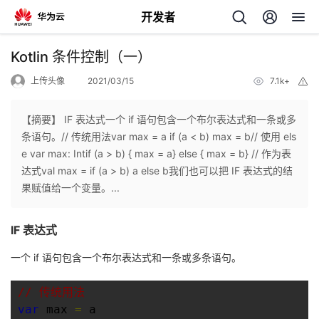
开发者
返
Kotlin 条件控制（一）
回
上传头像
2021/03/15
7.1k+
举
报
【摘要】 IF 表达式一个 if 语句包含一个布尔表达式和一条或多
条语句。// 传统用法var max = a if (a < b) max = b// 使用 els
e var max: Intif (a > b) { max = a} else { max = b} // 作为表
个
达式val max = if (a > b) a else b我们也可以把 IF 表达式的结
果赋值给一个变量。...
我
人
IF 表达式
的
主
一个 if 语句包含一个布尔表达式和一条或多条语句。
开
页
// 传统用法
发
var
 max 
=