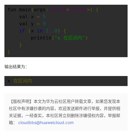
fun main
(
args
:
Array
<
String
>)
{
    val x 
=
5
    val y 
=
9
if
(
x 
in
1.
.
8
)
{
        println
(
"x 在区间内"
)
}
}
输出结果为：
x 
在区间内
【版权声明】本文为华为云社区用户转载文章，如果您发现本
社区中有涉嫌抄袭的内容，欢迎发送邮件进行举报，并提供相
关证据，一经查实，本社区将立刻删除涉嫌侵权内容，举报邮
箱：
cloudbbs@huaweicloud.com