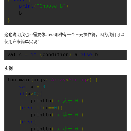
我
注
print
(
"Choose b"
)
的
开
}
的
Programs
发
这也说明我也不需要像Java那种有一个三元操作符，因为我们可以
支
者
使用它来简单实现：
持
学
val c 
=
if
(
condition
)
 a 
else
 b
我
堂
实例
的
我
我
fun main
(
args
:
Array
<
String
>)
{
var
 x 
=
0
技
的
的
我
if
(
x
>
0
){
        println
(
"x 大于 0"
)
术
云
课
的
我
}
else
if
(
x
==
0
){
        println
(
"x 等于 0"
)
支
声
程
认
的
我
}
else
{
        println
(
"x 小于 0"
)