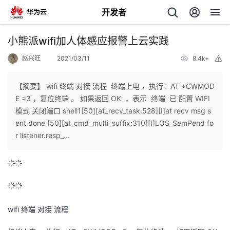
开发者
返
小熊派wifi加人体感应报警上云实践
回
赵兴旺
2021/03/11
8.4k+
举
报
【摘要】 wifi 终端 对接 流程 终端上电 ，执行：AT +CWMOD
E =3 ，复位终端 。 如果返回 OK ，表示 终端 已 配置 WIFI
模式 关闭端口 shell1[50][at_recv_task:528][I]at recv msg s
个
ent done [50][at_cmd_multi_suffix:310][I]LOS_SemPend fo
r listener.resp_...
我
人
我
的
主
我
的
开
页
wifi 终端 对接 流程
我
的
开
发