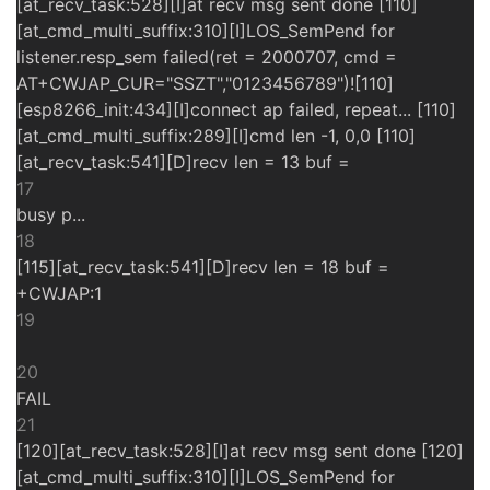
[at_recv_task:528][I]at recv msg sent done [110]
[at_cmd_multi_suffix:310][I]LOS_SemPend for
listener.resp_sem failed(ret = 2000707, cmd =
AT+CWJAP_CUR="SSZT","0123456789")![110]
[esp8266_init:434][I]connect ap failed, repeat... [110]
[at_cmd_multi_suffix:289][I]cmd len -1, 0,0 [110]
[at_recv_task:541][D]recv len = 13 buf =
17
busy p...
18
[115][at_recv_task:541][D]recv len = 18 buf =
+CWJAP:1
19
20
FAIL
21
[120][at_recv_task:528][I]at recv msg sent done [120]
[at_cmd_multi_suffix:310][I]LOS_SemPend for