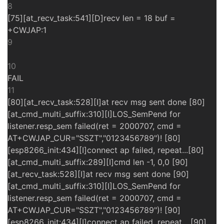
8
[75][at_recv_task:541][D]recv len = 18 buf =
+CWJAP:1
9
10
FAIL
11
[80][at_recv_task:528][I]at recv msg sent done [80]
[at_cmd_multi_suffix:310][I]LOS_SemPend for
listener.resp_sem failed(ret = 2000707, cmd =
AT+CWJAP_CUR="SSZT","0123456789")! [80]
[esp8266_init:434][I]connect ap failed, repeat...[80]
[at_cmd_multi_suffix:289][I]cmd len -1, 0,0 [90]
[at_recv_task:528][I]at recv msg sent done [90]
[at_cmd_multi_suffix:310][I]LOS_SemPend for
listener.resp_sem failed(ret = 2000707, cmd =
AT+CWJAP_CUR="SSZT","0123456789")! [90]
[esp8266_init:434][I]connect ap failed, repeat... [90]