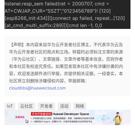
listener.resp_sem failed(ret = 2000707, cmd =
AT+CWJAP_CUR="SSZT","0123456789")! [120]
[esp8266_init:434][I]connect ap failed, repeat...[120]
[at_cmd_multi_suffix:289][I]cmd len -1, 0,0
【声明】本内容来自华为云开发者社区博主，不代表华为云及
华为云开发者社区的观点和立场。转载时必须标注文章的来源
（华为云社区）、文章链接、文章作者等基本信息，否则作者
和本社区有权追究责任。如果您发现本社区中有涉嫌抄袭的内
容，欢迎发送邮件进行举报，并提供相关证据，一经查实，本
社区将立刻删除涉嫌侵权内容，举报邮箱：
cloudbbs@huaweicloud.com
IoT
云社区
开发者
活动
网络