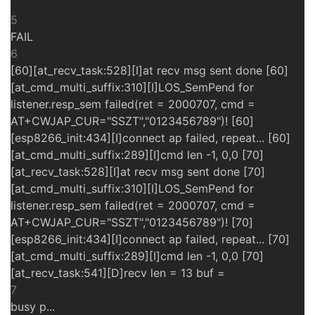
议
注
验
收
5
FAIL
藏
6
[60][at_recv_task:528][I]at recv msg sent done [60]
[at_cmd_multi_suffix:310][I]LOS_SemPend for
listener.resp_sem failed(ret = 2000707, cmd =
AT+CWJAP_CUR="SSZT","0123456789")! [60]
[esp8266_init:434][I]connect ap failed, repeat... [60]
[at_cmd_multi_suffix:289][I]cmd len -1, 0,0 [70]
[at_recv_task:528][I]at recv msg sent done [70]
[at_cmd_multi_suffix:310][I]LOS_SemPend for
listener.resp_sem failed(ret = 2000707, cmd =
AT+CWJAP_CUR="SSZT","0123456789")! [70]
[esp8266_init:434][I]connect ap failed, repeat... [70]
[at_cmd_multi_suffix:289][I]cmd len -1, 0,0 [70]
[at_recv_task:541][D]recv len = 13 buf =
7
busy p...