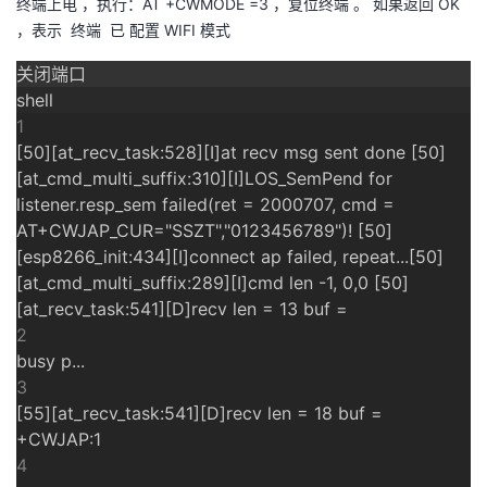
终端上电 ，执行：AT +CWMODE =3 ，复位终端 。 如果返回 OK
，表示 终端 已 配置 WIFI 模式
的
Programs
发
者
关闭端口
支
者
我
shell
1
持
学
的
我
[50][at_recv_task:528][I]at recv msg sent done [50]
[at_cmd_multi_suffix:310][I]LOS_SemPend for
我
堂
博
的
我
listener.resp_sem failed(ret = 2000707, cmd =
AT+CWJAP_CUR="SSZT","0123456789")! [50]
的
我
客
论
的
我
我
[esp8266_init:434][I]connect ap failed, repeat...[50]
[at_cmd_multi_suffix:289][I]cmd len -1, 0,0 [50]
技
的
坛
圈
的
我
的
我
[at_recv_task:541][D]recv len = 13 buf =
2
术
云
子
直
的
我
课
的
我
busy p...
3
支
声
播
活
的
程
认
的
我
[55][at_recv_task:541][D]recv len = 18 buf =
+CWJAP:1
持
建
动
关
证
实
的
4