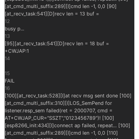
[at_cmd_multi_suffix:289][I]cmd len -1, 0,0 [90]
[at_recv_task:541][D]recv len = 13 buf =
12
busy p...
13
[95][at_recv_task:541][D]recv len = 18 buf =
+CWJAP:1
14
15
FAIL
16
[100][at_recv_task:528][I]at recv msg sent done [100]
[at_cmd_multi_suffix:310][I]LOS_SemPend for
listener.resp_sem failed(ret = 2000707, cmd =
AT+CWJAP_CUR="SSZT","0123456789")! [100]
[esp8266_init:434][I]connect ap failed, repeat... [100]
[at_cmd_multi_suffix:289][I]cmd len -1, 0,0 [110]