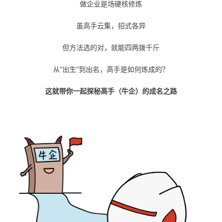
做企业是场硬核修炼
者
虽高手云集，招式各异
我
但方法选的对，就能四两拨千斤
的
我
从“出生”到出名，高手是如何炼成的？
博
的
我
这就带你一起探秘高手（牛企）的成名之路
客
论
的
我
坛
圈
的
我
子
直
的
我
我
播
活
的
我
动
关
的