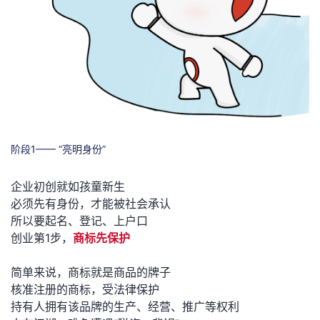
我
注
的
开
的
Programs
发
支
者
持
学
阶段1—— “亮明身份”
我
堂
企业初创就如孩童新生
的
我
我
必须先有身份，才能被社会承认
所以要起名、登记、上户口
技
的
的
我
创业第1步，
商标先保护
术
云
课
的
我
简单来说，商标就是商品的牌子
核准注册的商标，受法律保护
支
声
程
认
的
我
持有人拥有该品牌的生产、经营、推广等权利