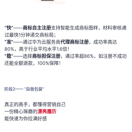
“
快
”
——
商标自主注册
支持智能生成商标图样，材料审核通
过最快1分钟递交商标局；
“准”
——通过华为云服务商
代理商标注册
，成功率高达
80%，高于行业平均水平1.6倍！
“稳”
——选择
商标担保注册
，通过率超86%，如注册不成功
还能全额退款，100%保障！
阶段2—— “自我包装”
真正的高手，都懂得营销自己
一份精心琢磨的
漂亮履历
能快速为你拉满好感