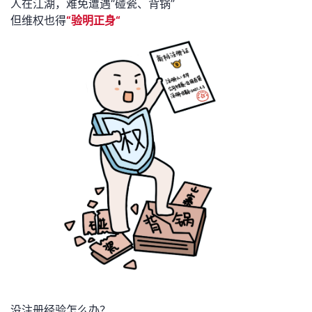
人在江湖，难免遭遇“碰瓷、背锅”
持
建
证
实
的
但维权也得
“验明正身“
议
验
收
藏
没注册经验怎么办？