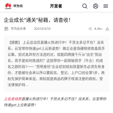
开发者
返
企业成长“通关”秘籍，请查收！
回
华为云头条
2021/03/10
4.4k+
举
报
【摘要】 上云总动员直播火热进行中！干货太多记不住？没关
系，云宝带你快速get上云新姿势！做企业是场硬核修炼虽高手
云集，招式各异但方法选的对，就能四两拨千斤从“出生”到出
个
名，高手是如何炼成的？这就带你一起探秘高手（牛企）的成
名之路阶段1—— “亮明身份”企业初创就如孩童新生必须先有身
我
人
份，才能被社会承认所以要起名、登记、上户口创业第1步，商
标先保护简单来说，商标就是商品的牌子核准注册的商标，受
的
主
法律保护持...
开
页
上云总动员
直播火热进行中！干货太多记不住
？没关系，云宝带你
快速get上云新姿势！
发