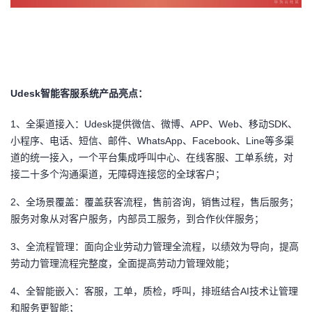
我
注
的
开
的
Programs
发
支
者
Udesk
智能客服系统产品亮点：
持
学
1
、全渠道接入：Udesk提供微信、微博、APP、Web、移动SDK、
小程序、电话、短信、邮件、WhatsApp、Facebook、Line等多渠
我
堂
道的统一接入，一个平台集成呼叫中心、在线客服、工单系统，对
接二十多个沟通渠道，无障碍连接您的全球客户；
的
我
我
2
、全场景覆盖：覆盖获客流程，售前咨询，销售过程，售后服务；
技
的
服务对象从对客户服务，内部员工服务，到合作伙伴服务；
的
我
3
、全流程管理：面向企业劳动力管理全流程，以绩效为导向，提高
术
云
课
的
我
劳动力管理流程完整度，全面提高劳动力管理效能；
支
声
程
认
的
我
4
、全智能嵌入：客服，工单，质检，呼叫，排班结合AI技术让管理
和服务更智能；