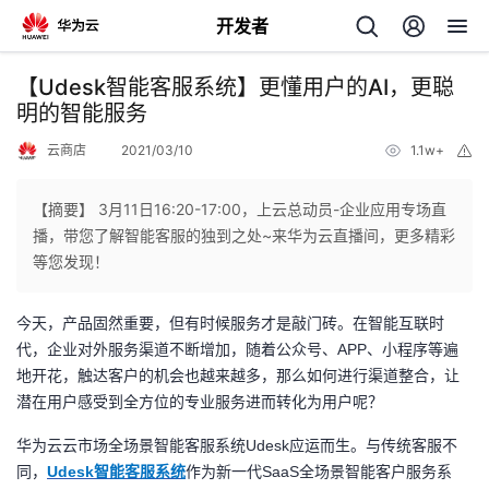
开发者
返
【Udesk智能客服系统】更懂用户的AI，更聪
回
明的智能服务
云商店
2021/03/10
1.1w+
举
报
【摘要】 3月11日16:20-17:00，上云总动员-企业应用专场直
播，带您了解智能客服的独到之处~来华为云直播间，更多精彩
个
等您发现！
我
人
今天，产品固然重要，但有时候服务才是敲门砖。在智能互联时
代，企业对外服务渠道不断增加，随着公众号、APP、小程序等遍
的
主
地开花，触达客户的机会也越来越多，那么如何进行渠道整合，让
潜在用户感受到全方位的专业服务进而转化为用户呢？
开
页
华为云云市场全场景智能客服系统Udesk应运而生。与传统客服不
同，
发
Udesk
智能客服系统
作为新一代SaaS全场景智能客户服务系