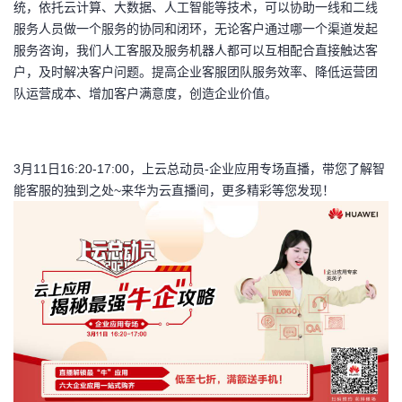
统，依托云计算、大数据、人工智能等技术，可以协助一线和二线
服务人员做一个服务的协同和闭环，无论客户通过哪一个渠道发起
者
服务咨询，我们人工客服及服务机器人都可以互相配合直接触达客
户，及时解决客户问题。提高企业客服团队服务效率、降低运营团
我
队运营成本、增加客户满意度，创造企业价值。
的
我
博
的
我
3月11日16:20-17:00，上云总动员-企业应用专场直播，带您了解智
能客服的独到之处~来华为云直播间，更多精彩等您发现！
客
论
的
我
坛
圈
的
我
子
直
的
我
我
播
活
的
我
动
关
的