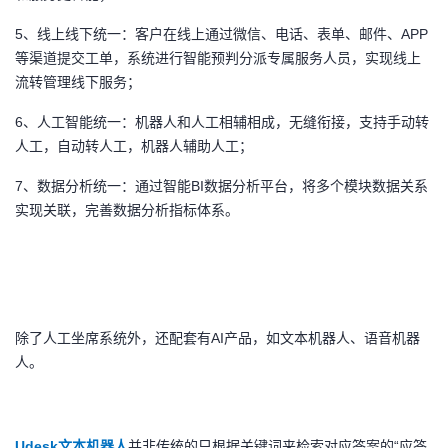
持
建
证
实
的
5
、线上线下统一：客户在线上通过微信、电话、表单、邮件、APP
议
等渠道提交工单，系统进行智能预判分派专属服务人员，实现线上
验
收
流转管理线下服务；
藏
6
、人工智能统一：机器人和人工相辅相成，无缝衔接，支持手动转
人工，自动转人工，机器人辅助人工；
7
、数据分析统一：通过智能BI数据分析平台，将多个模块数据关系
实现关联，完善数据分析指标体系。
除了人工坐席系统外，还配套有AI产品，如文本机器人、语音机器
人。
Udesk
文本机器人
并非传统的只根据关键词来检索对应答案的“应答