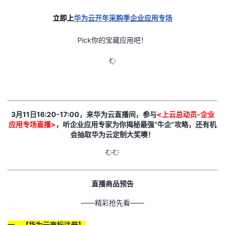
的
Programs
发
者
立即上
华为云开年采购季企业应用专场
支
Pick
你的宝藏应用吧！
者
我
持
学
的
我
我
堂
博
的
我
的
我
3月11日16:20-17:00，来华为云直播间，参与
客
论
的
我
<
上云总动员-企业
我
应用专场直播>
，听企业应用专家为你揭秘最强“牛企”攻略，还有机
会抽取华为云定制大奖噢！
技
的
坛
圈
的
我
的
我
术
云
子
直
的
我
课
的
我
直播商品预告
支
声
播
活
的
程
认
的
我
——精彩抢先看——
持
建
动
关
证
实
的
一、【华为云商标注册】