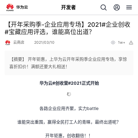
开发者
返
【开年采购季-企业应用专场】2021#企业创收
回
#宝藏应用评选，谁能高位出道？
云商店
2021/03/10
1w+
举
报
【摘要】 开年钜惠，上华为云开年采购季企业应用专场，享惊
喜折扣价！满额还要大礼相送！
个
华为云#创收营#2021正式开始
我
人
我
的
主
各路企业应用齐聚，实力battle
我
的
开
页
谁能突出重围，赢得全民打工人的青睐，最终出道呢？
我
的
开
发
开年钜惠，创收翻倍！！