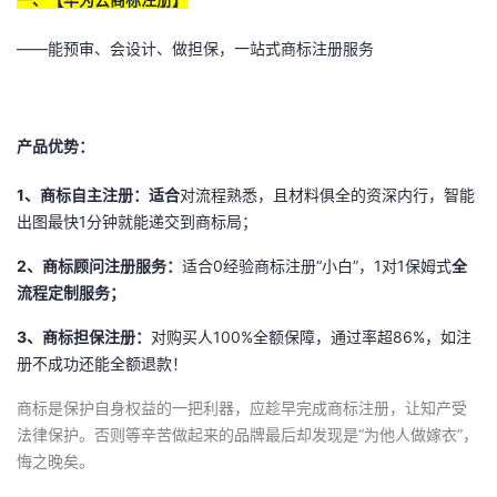
议
注
验
收
——能预审、会设计、做担保，一站式商标注册服务
藏
产品优势：
1
、商标自主注册：适合
对流程熟悉，且材料俱全的资深内行，智能
出图最快1分钟就能递交到商标局；
2
、商标顾问注册服务：
适合0经验商标注册“小白”，1对1保姆式
全
流程定制服务；
3
、商标担保注册：
对购买人100%全额保障，通过率超86%，如注
册不成功还能全额退款！
商标是保护自身权益的一把利器，
应
趁早完成商标注册，
让知产受
法律保护。否则等辛苦做起来的品牌最后却发现是“为他人做嫁衣”，
悔之晚矣。