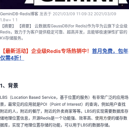
我
注
的
开
GeminiDB-Redis博客
发表于 2021/03/09 11:09:32
2021/03/09
1.8w+
的
1
1
Programs
发
【摘要】 【摘要】 云数据库GaussDB(for Redis)作为华为云旗下企业级
Redis，致力于为客户提供稳定可靠、超高并发，且能够极速弹性扩容的
支
者
KV存储服务。
持
学
【最新活动】
企业级Redis专场热销中！
首月免费，包年
仅需4折！
我
堂
的
我
我
1、背景
技
的
的
我
LBS（Location Based Service，基于位置的服务）有非常广泛的应用场
术
云
景，最常见的应用就是POI（Point of Interest）的查询，例如用户查找
课
的
我
附近的人，附近的餐厅，附近的外卖商家等等。LBS的实现需要数据库存
支
声
储地理位置信息，开源Redis是一个功能强、效率高、
使用方便
的缓存数
程
认
的
我
据库，实现了地理位置存储的功能，可以用于LBS的数据存储。