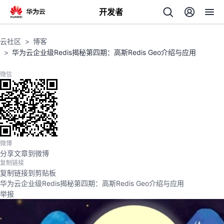
开发者
返
云社区
博客
回
华为云企业级Redis揭秘第四期：高斯Redis Geo介绍与应用
微信
个
我
人
微博
分享文章到微博
复制链接
的
主
复制链接到剪贴板
华为云企业级Redis揭秘第四期：高斯Redis Geo介绍与应用
开
页
举报
发