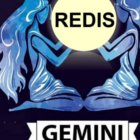
者
我
的
我
博
的
我
客
论
的
我
坛
圈
的
我
子
直
的
我
我
播
活
的
我
动
关
的