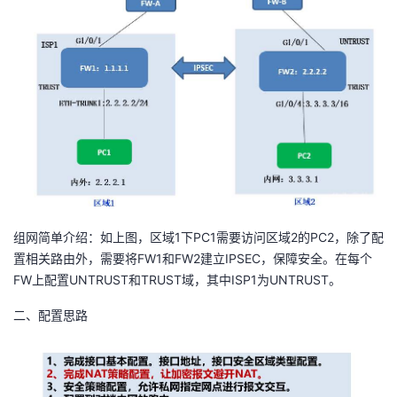
者
我
的
我
博
的
我
客
论
的
我
组网简单介绍：如上图，区域1下PC1需要访问区域2的PC2，除了配
坛
圈
的
我
置相关路由外，需要将FW1和FW2建立IPSEC，保障安全。在每个
FW上配置UNTRUST和TRUST域，其中ISP1为UNTRUST。
子
直
的
我
二、配置思路
我
播
活
的
我
动
关
的