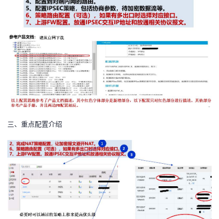
我
注
的
开
的
Programs
发
支
者
持
学
我
堂
三、重点配置介绍
的
我
我
技
的
的
我
术
云
课
的
我
支
声
程
认
的
我