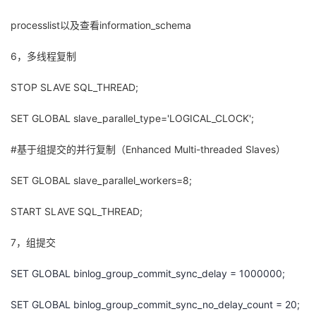
我
注
的
开
processlist以及查看information_schema
的
Programs
发
6，多线程复制
支
者
STOP SLAVE SQL_THREAD;
持
SET GLOBAL slave_parallel_type='LOGICAL_CLOCK';
学
#
基于组提交的并行复制（Enhanced Multi-threaded Slaves）
我
堂
SET GLOBAL slave_parallel_workers=8;
的
我
我
START SLAVE SQL_THREAD;
技
的
的
我
7，组提交
术
云
课
的
我
SET GLOBAL binlog_group_commit_sync_delay = 1000000;
支
声
程
认
的
我
SET GLOBAL binlog_group_commit_sync_no_delay_count = 20;