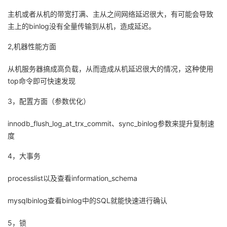
主机或者从机的带宽打满、主从之间网络延迟很大，有可能会导致
者
主上的binlog没有全量传输到从机，造成延迟。
我
2,机器性能方面
的
我
从机服务器搞成高负载，从而造成从机延迟很大的情况，这种使用
top命令即可快速发现
博
的
我
3，配置方面（参数优化）
客
论
的
我
innodb_flush_log_at_trx_commit、sync_binlog参数来提升复制速
度
坛
圈
的
我
4，大事务
子
直
的
我
processlist以及查看information_schema
我
播
活
的
mysqlbinlog查看binlog中的SQL就能快速进行确认
我
动
关
的
5，锁