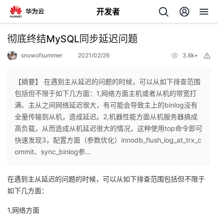
开发者
返
彻底终结MySQL同步延迟问题
回
snowofsummer
2021/02/26
3.6k+
举
报
【摘要】 在遇到主从延迟的问题的时候，可以从如下排查范围
包括但不限于如下几方面：1,网络方面主机或者从机的带宽打
满、主从之间网络延迟很大，有可能会导致主上的binlog没有
个
全量传输到从机，造成延迟。2,机器性能方面从机服务器搞成
高负载，从而造成从机延迟很大的情况，这种使用top命令即可
我
人
快速发现3，配置方面（参数优化）innodb_flush_log_at_trx_c
ommit、sync_binlog参...
的
主
在遇到主从延迟的问题的时候，可以从如下排查范围包括但不限于
开
页
如下几方面：
1,网络方面
发