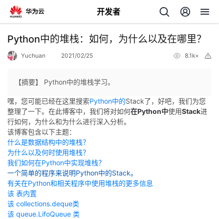
开发者
返
Python中的堆栈：如何，为什么以及在哪里？
回
Yuchuan
2021/02/25
8.1k+
举
报
【摘要】 Python中的堆栈学习。
嘿，您可能已经在这里搜索
Python中的
Stack了，好吧，我们为您
整理了一下。在此博客中，我们将对如何
在Python中
使用
Stack
进
个
行如何，为什么和为什么进行深入分析。
该博客包含以下主题：
我
人
什么是数据结构中的堆栈？
为什么以及何时使用堆栈？
我们如何在Python中实现堆栈？
的
主
一个简单的程序来说明Python中的Stack。
有关在Python和相关程序中使用堆栈的更多信息
开
页
该
表
内置
该
collections.deque
类
发
该
queue.LifoQueue
类