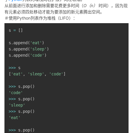
从前面进行添加和删除需要花费更多时间（
O（n）
时间），因为现
有元素必须四处移动才能为要添加的新元素腾出空间。
＃使用Python列表作为堆栈（LIFO）：
s 
=
[
]
s
.
append
(
'eat'
)
s
.
append
(
'sleep'
)
s
.
append
(
'code'
)
>>
>
[
'eat'
,
'sleep'
,
'code'
]
>>
>
 s
.
pop
(
)
'code'
>>
>
 s
.
pop
(
)
'sleep'
>>
>
 s
.
pop
(
)
'eat'
>>
>
 s
.
pop
(
)