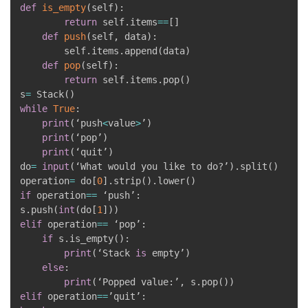
def
is_empty
(
self
)
:
return
 self
.
items
==
[
]
def
push
(
self
,
 data
)
:
        self
.
items
.
append
(
data
)
def
pop
(
self
)
:
return
 self
.
items
.
pop
(
)
s
=
 Stack
(
)
while
True
:
print
(
‘push
<
value
>
’
)
print
(
‘pop’
)
print
(
‘quit’
)
do
=
input
(
‘What would you like to do?’
)
.
split
(
)
operation
=
 do
[
0
]
.
strip
(
)
.
lower
(
)
if
 operation
==
 ‘push’
:
s
.
push
(
int
(
do
[
1
]
)
)
elif
 operation
==
 ‘pop’
:
if
 s
.
is_empty
(
)
:
print
(
‘Stack 
is
 empty’
)
else
:
print
(
‘Popped value
:
’
,
 s
.
pop
(
)
)
elif
 operation
==
’quit’
: