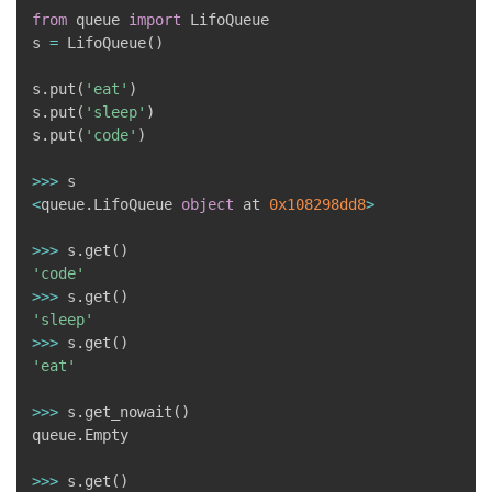
from
 queue 
import
 LifoQueue

s 
=
 LifoQueue
(
)
s
.
put
(
'eat'
)
s
.
put
(
'sleep'
)
s
.
put
(
'code'
)
>>
>
<
queue
.
LifoQueue 
object
 at 
0x108298dd8
>
>>
>
 s
.
get
(
)
'code'
>>
>
 s
.
get
(
)
'sleep'
>>
>
 s
.
get
(
)
'eat'
>>
>
 s
.
get_nowait
(
)
queue
.
Empty

>>
>
 s
.
get
(
)