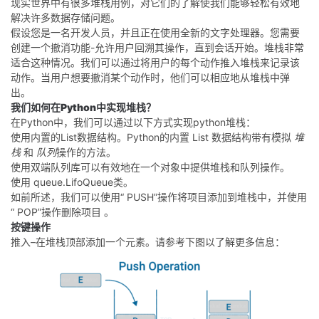
现实世界中有很多堆栈用例，对它们的了解使我们能够轻松有效地
我
注
的
开
解决许多数据存储问题。
假设您是一名开发人员，并且正在使用全新的文字处理器。您需要
创建一个撤消功能-允许用户回溯其操作，直到会话开始。堆栈非常
的
Programs
发
适合这种情况。我们可以通过将用户的每个动作推入堆栈来记录该
动作。当用户想要撤消某个动作时，他们可以相应地从堆栈中弹
支
者
出。
我们如何在Python中实现堆栈？
持
学
在Python中，我们可以通过以下方式实现python堆栈：
使用
内置的List数据结构
。
Python的内置
List
数据结构带有模拟
堆
栈
和
队列
操作的方法。
我
堂
使用
双端队列库
可以有效地在一个对象中提供堆栈和队列操作。
使用
queue.LifoQueue
类。
的
我
我
如前所述，我们可以使用
“ PUSH”
操作将项目
添加到堆栈中，并使用
“ POP”
操作删除项目
。
技
的
的
我
按键操作
推入
–在堆栈顶部添加一个元素。请参考下图以了解更多信息：
术
云
课
的
我
支
声
程
认
的
我