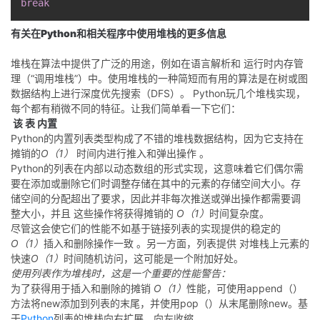
break
有关在Python和相关程序中使用堆栈的更多信息
堆栈在算法中提供了广泛的用途，例如在语言解析和
运行时内存管
理（“调用堆栈”）中
。使用堆栈的一种简短而有用的算法是
在树或图
数据结构上进行
深度优先搜索（DFS）
。
Python玩几个堆栈实现，
每个都有稍微不同的特征。让我们简单看一下它们：
该
表
内置
Python的内置列表类型构成了不错的堆栈数据结构，因为它支持在
摊销的
O（1）
时间内进行推入和弹出操作
。
Python的列表在内部以动态数组的形式实现，这意味着它们偶尔需
要在添加或删除它们时调整存储在其中的元素的存储空间大小。存
储空间的分配超出了要求，因此并非每次推送或弹出操作都需要调
整大小，并且
这些操作将获得摊销的
O（1）
时间复杂度。
尽管这会使它们的性能不如
基于链接列表的实现提供的稳定的
O（1）
插入和删除操作
一致 。另一方面，列表提供 对堆栈上元素的
快速
O（1）
时间随机访问，这可能是一个附加好处。
使用列表作为堆栈时，这是一个重要的性能警告：
为了获得
用于插入和删除的摊销
O（1）
性能，可使用append（）
方法将new添加到列表的末尾，并使用pop（）从末尾删除new。基
于
Python
列表的堆栈向右扩展，向左收缩。