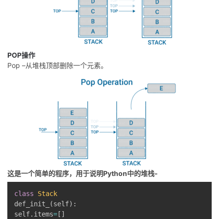
持
建
证
实
的
议
验
收
藏
POP操作
Pop
–从堆栈顶部删除一个元素。
这是一个简单的程序，用于说明Python中的堆栈-
class
Stack
def_init_
(
self
)
:
self
.
items
=
[
]