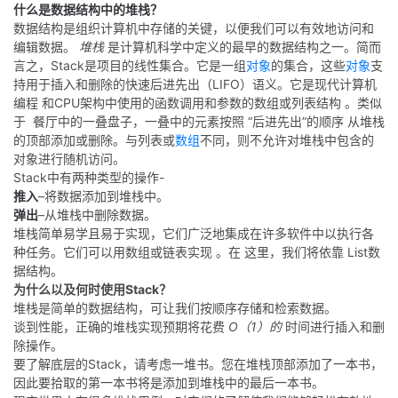
什么是数据结构中的堆栈？
数据结构是组织计算机中存储的关键，以便我们可以有效地访问和
者
编辑数据。
堆栈
是计算机科学中定义的最早的数据结构之一。
简而
言之，Stack是项目的线性集合。它
是一组
对象
的集合，这些
对象
支
我
持用于插入和删除的快速后进先出（LIFO）语义。它是现代计算机
编程
和CPU架构中
使用的函数调用和参数的数组或列表结构 。类似
的
我
于
餐厅中的
一叠盘子，一叠中的元素按照 “后进先出”的顺序
从
堆栈
的顶部添加或删除
。与列表或
数组
不同
，则不允许对堆栈中包含的
对象进行随机访问。
博
的
我
Stack中有两种类型的操作-
推入
–将数据添加到堆栈中。
客
论
的
我
弹出
–从堆栈中删除数据。
堆栈简单易学且易于实现，它们广泛地集成在许多软件中以执行各
坛
圈
的
我
种任务。它们
可以用数组或
链表
实现
。在
这里，我们将依靠
List
数
据结构。
子
直
的
我
为什么以及何时使用Stack？
堆栈是简单的数据结构，可让我们按顺序存储和检索数据。
谈到性能，正确的堆栈实现预期将花费
O（1）的
时间进行插入和删
我
播
活
的
除操作。
要了解底层的Stack，请考虑一堆书。您在堆栈顶部添加了一本书，
我
动
关
的
因此要拾取的第一本书将是添加到堆栈中的最后一本书。