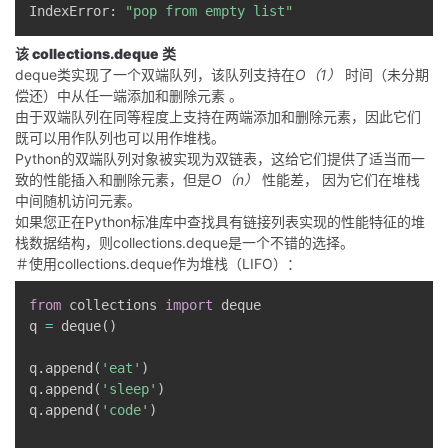
IndexError
:
"pop from empty list"
该
collections.deque
类
deque类实现了一个双端队列，该队列支持在
O（1）
时间（未分期
偿还）中从任一端添加和删除元素
。
由于双端队列在同等程度上支持在两端添加和删除元素，因此它们
既可以用作队列也可以用作堆栈。
Python的双端队列对象被实现为双链表，这给它们提供了适当而一
致的性能插入和删除元素，但是
O（n）
性能差，
因为它们在堆栈
中间随机访问元素。
如果您正在Python标准库中查找具有链接列表实现的性能特征的堆
栈数据结构，则collections.deque是一个不错的选择。
＃使用collections.deque作为堆栈（LIFO）：
from
 collections 
import
 deque

q 
=
 deque
(
)
q
.
append
(
'eat'
)
q
.
append
(
'sleep'
)
q
.
append
(
'code'
)