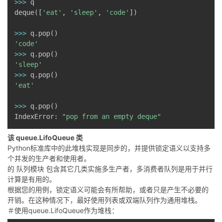
>>
>
 q

deque
(
[
'eat'
,
'sleep'
,
'code'
]
)
>>
>
 q
.
pop
(
)
'code'
>>
>
 q
.
pop
(
)
'sleep'
>>
>
 q
.
pop
(
)
'eat'
>>
>
 q
.
pop
(
)
IndexError
:
"pop from an empty deque"
该
queue.LifoQueue
类
Python标准库中的此堆栈实现是同步的，并提供锁定语义以支持多
个并发的生产者和使用者。
的
队列模块
包含其它几类实施多生产者，多消费者队列是用于并行
计算是有用的。
根据您的用例，锁定语义可能会有所帮助，或者只是产生不必要的
开销。在这种情况下，最好使用列表或双端队列作为通用堆栈。
＃使用queue.LifoQueue作为堆栈：