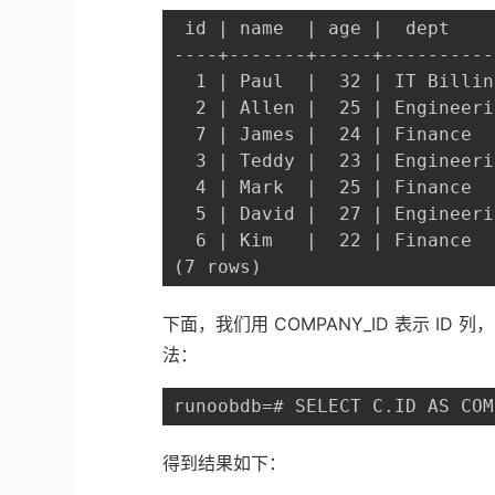
 id | name  | age |  dept

----+-------+-----+-----------
  1 | Paul  |  32 | IT Billing
  2 | Allen |  25 | Engineerin
  7 | James |  24 | Finance

  3 | Teddy |  23 | Engineerin
  4 | Mark  |  25 | Finance

  5 | David |  27 | Engineerin
  6 | Kim   |  22 | Finance

(7 rows)
下面，我们用 COMPANY_ID 表示 ID 
法：
runoobdb=# SELECT C.ID AS COM
得到结果如下：