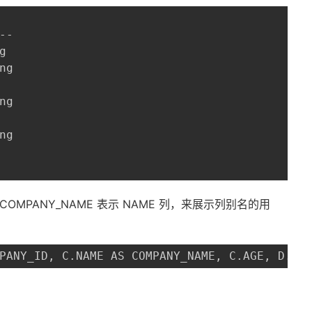
-



g

g

g

列，COMPANY_NAME 表示 NAME 列，来展示列别名的用
PANY_ID, C.NAME AS COMPANY_NAME, C.AGE, D.DE