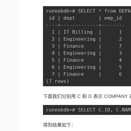
runoobdb=# SELECT * from DEPA
 id | dept        | emp_id

----+-------------+--------

  1 | IT Billing  |      1

  2 | Engineering |      2

  3 | Finance     |      7

  4 | Engineering |      3

  5 | Finance     |      4

  6 | Engineering |      5

  7 | Finance     |      6

(7 rows)
下面我们分别用 C 和 D 表示 COMPANY 
runoobdb=# SELECT C.ID, C.NAM
得到结果如下：