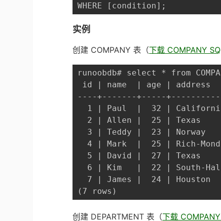
WHERE [condition];
实例
创建 COMPANY 表（
下载 COMPANY S
runoobdb# select * from COMPA
 id | name  | age | address  
----+-------+-----+----------
  1 | Paul  |  32 | Californi
  2 | Allen |  25 | Texas    
  3 | Teddy |  23 | Norway   
  4 | Mark  |  25 | Rich-Mond
  5 | David |  27 | Texas    
  6 | Kim   |  22 | South-Hal
  7 | James |  24 | Houston  
(7 rows)
创建 DEPARTMENT 表（
下载 COMPANY