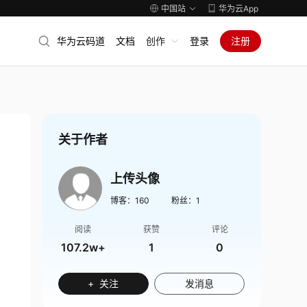
中国站
华为云App
华为云码道
文档
创作
登录
注册
关于作者
上传头像
博客：
160
粉丝：
1
阅读
获赞
评论
107.2w+
1
0
+ 关注
发消息