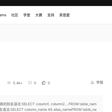
rams
社区
学堂
大赛
支持
茶思屋
举报
4
5.4k+
0
0
法:SELECT column1, column2....FROM table_nam
别名语法:SELECT column_name AS alias_nameFROM table_na