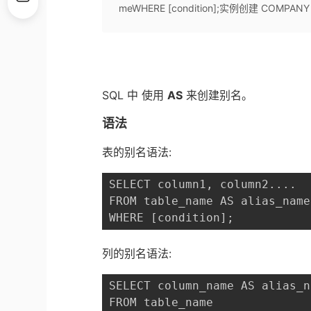
meWHERE [condition];实例创建 COMPAN
SQL 中 使用
AS
来创建别名。
语法
表的别名语法:
SELECT column1, column2....

FROM table_name AS alias_name

WHERE [condition];
列的别名语法:
SELECT column_name AS alias_n
FROM table_name
